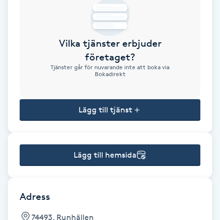
Brynformning
Vilka tjänster erbjuder
Brynfärgning
företaget?
Tjänster går för nuvarande inte att boka via
Brynplockning
Bokadirekt
Bröllopsuppsättning
Lägg till tjänst
C
Celluliter
Lägg till hemsida
Coachning
Color correction
Adress
74493, Runhällen