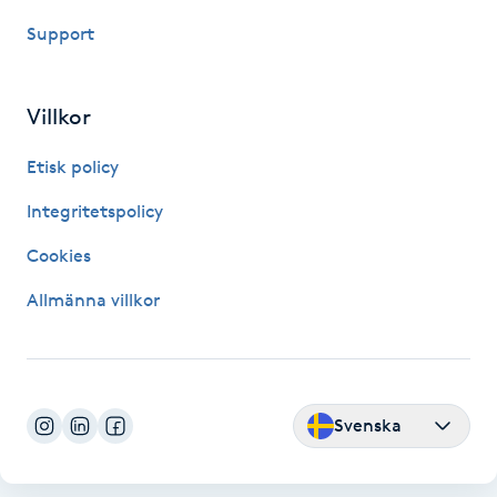
Fotsvamp
Support
Fotvård
Villkor
Fransar
Etisk policy
Fransborttagning
Integritetspolicy
Cookies
Fransfärgning
Allmänna villkor
Fransförlängning
Fransförlängning Megavolym
Svenska
Fransförlängning Volym