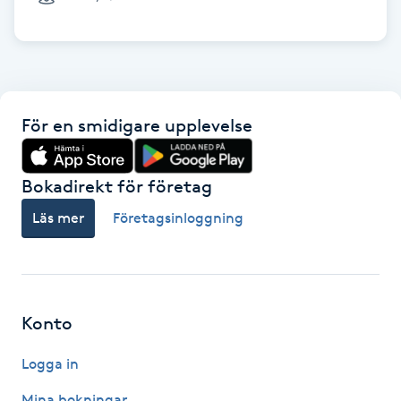
Cryoterapi
D
Damklippning
För en smidigare upplevelse
Dermapen
Diamantslipning
Bokadirekt för företag
E
Läs mer
Företagsinloggning
Enzympeeling
Extensions
Konto
Extensions borttagning
Logga in
Eyeliner-tatuering
Mina bokningar