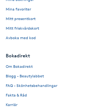
F
Mina favoriter
Face framing
Mitt presentkort
Mitt friskvårdskort
Faceliftmassage
Avboka med kod
Fet hårbotten
Bokadirekt
Fettreducering
Om Bokadirekt
Fibromassage
Blogg - Beautylabbet
Fillers
FAQ - Skönhetsbehandlingar
Fakta & Råd
Fotmassage
Karriär