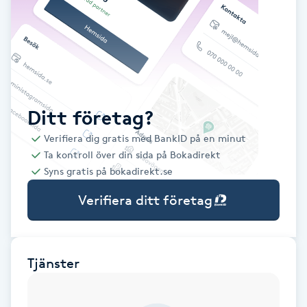
Babylights
Balayage
Bambumassage
Ditt företag?
Verifiera dig gratis med BankID på en minut
Barber
Ta kontroll över din sida på Bokadirekt
Syns gratis på bokadirekt.se
Barnklippning
Verifiera ditt företag
BIAB
Blowout
Tjänster
Bottenfärg