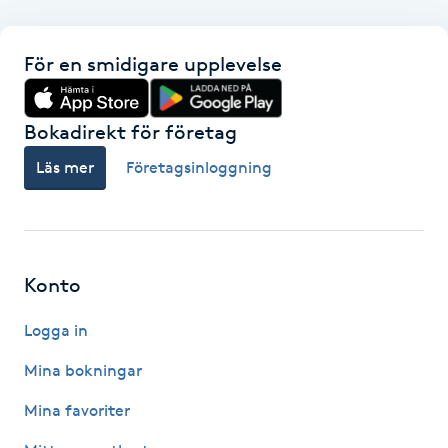
F
För en smidigare upplevelse
Face framing
Bokadirekt för företag
Faceliftmassage
Läs mer
Företagsinloggning
Fet hårbotten
Fettreducering
Konto
Fibromassage
Logga in
Fillers
Mina bokningar
Mina favoriter
Fotmassage