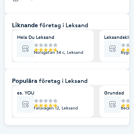
Cryoterapi
D
Liknande
företag
i Leksand
Damklippning
Hela Du Leksand
Leksandsklin
Dermapen
Norsgatan 34 c, Leksand
Bygata
Diamantslipning
E
Populära
företag
i Leksand
Enzympeeling
es. YOU
Grundad
Extensions
Faluvägen 12, Leksand
Becko
Extensions borttagning
Eyeliner-tatuering