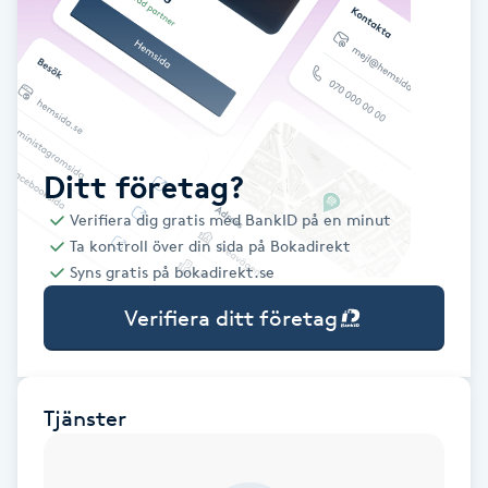
Babylights
Balayage
Bambumassage
Ditt företag?
Verifiera dig gratis med BankID på en minut
Barber
Ta kontroll över din sida på Bokadirekt
Syns gratis på bokadirekt.se
Barnklippning
Verifiera ditt företag
BIAB
Blowout
Tjänster
Bottenfärg