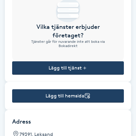
Brynformning
Vilka tjänster erbjuder
Brynfärgning
företaget?
Tjänster går för nuvarande inte att boka via
Brynplockning
Bokadirekt
Bröllopsuppsättning
Lägg till tjänst
C
Celluliter
Lägg till hemsida
Coachning
Color correction
Adress
79391, Leksand