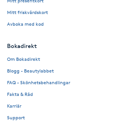
Mitt presentkort
Fotsvamp
Mitt friskvårdskort
Fotvård
Avboka med kod
Fransar
Bokadirekt
Fransborttagning
Om Bokadirekt
Blogg - Beautylabbet
Fransfärgning
FAQ - Skönhetsbehandlingar
Fransförlängning
Fakta & Råd
Fransförlängning Megavolym
Karriär
Support
Fransförlängning Volym