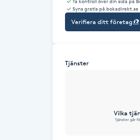
Ta kontroll över din sida på 
Syns gratis på bokadirekt.se
Babylights
Verifiera ditt företag
Balayage
Bambumassage
Tjänster
Barber
Barnklippning
BIAB
Vilka tjä
Blowout
Tjänster går f
Bottenfärg