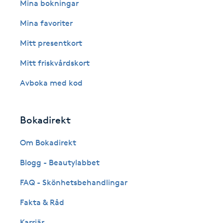
Eyeliner-tatuering
Mina bokningar
F
Mina favoriter
Face framing
Mitt presentkort
Mitt friskvårdskort
Faceliftmassage
Avboka med kod
Fet hårbotten
Bokadirekt
Fettreducering
Om Bokadirekt
Fibromassage
Blogg - Beautylabbet
Fillers
FAQ - Skönhetsbehandlingar
Fakta & Råd
Fotmassage
Karriär