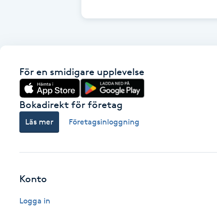
Cryoterapi
D
Damklippning
För en smidigare upplevelse
Dermapen
Diamantslipning
Bokadirekt för företag
E
Läs mer
Företagsinloggning
Enzympeeling
Extensions
Konto
Extensions borttagning
Logga in