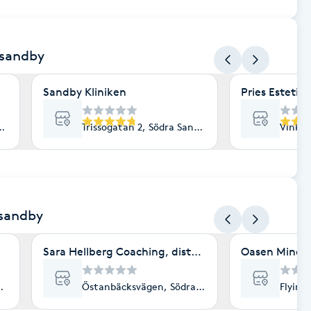
 sandby
Sandby Kliniken
Pries Estetik 
erga
Trissogatan 2, Södra Sandby
Vinkel
 sandby
Sara Hellberg Coaching, distans & på plats
Oasen Mindfu
andby
Östanbäcksvägen, Södra Sandby
Flying