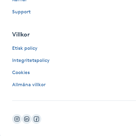
Fotsvamp
Support
Fotvård
Villkor
Fransar
Etisk policy
Fransborttagning
Integritetspolicy
Cookies
Fransfärgning
Allmäna villkor
Fransförlängning
Fransförlängning Megavolym
Fransförlängning Volym