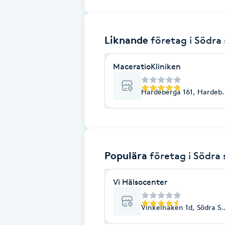
Brynformning
Liknande
företag
i Södra
Brynfärgning
MaceratioKliniken
Brynplockning
Hardeberga 161, Hardeb
Bröllopsuppsättning
C
Celluliter
Populära
företag
i Södra
Coachning
Vi Hälsocenter
Color correction
Vinkelhaken 1d, Södra S