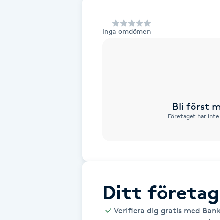
Alternativmedicin
Inga omdömen
Andningsmassage
Ansiktslyft utan kirurgi
Aromamassage
Bli först
Företaget har inte
Ashtanga Yoga
Ayurveda
Ayurvedisk Massage
Ditt företag
Ansiktsbehandling djuprengörande
Verifiera dig gratis med Ban
B