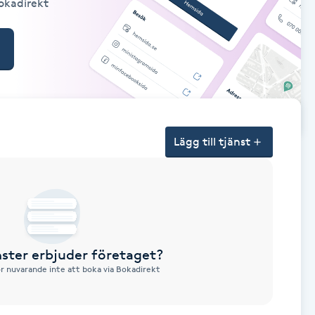
Bokadirekt
Lägg till tjänst
nster erbjuder företaget?
ör nuvarande inte att boka via Bokadirekt