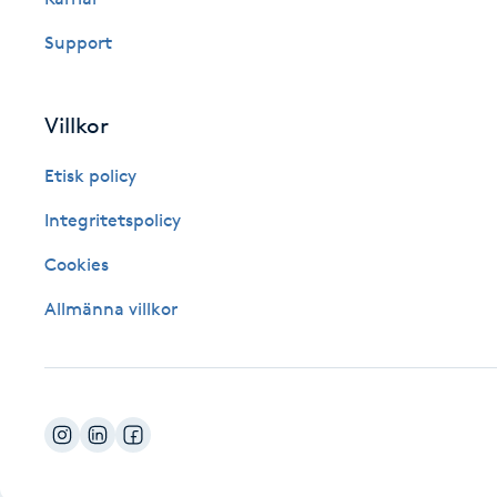
Fotsvamp
Support
Fotvård
Villkor
Fransar
Etisk policy
Fransborttagning
Integritetspolicy
Cookies
Fransfärgning
Allmänna villkor
Fransförlängning
Fransförlängning Megavolym
Fransförlängning Volym