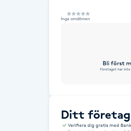
Alternativmedicin
Inga omdömen
Andningsmassage
Ansiktslyft utan kirurgi
Aromamassage
Bli först
Företaget har inte
Ashtanga Yoga
Ayurveda
Ayurvedisk Massage
Ditt företag
Ansiktsbehandling djuprengörande
Verifiera dig gratis med Ban
B