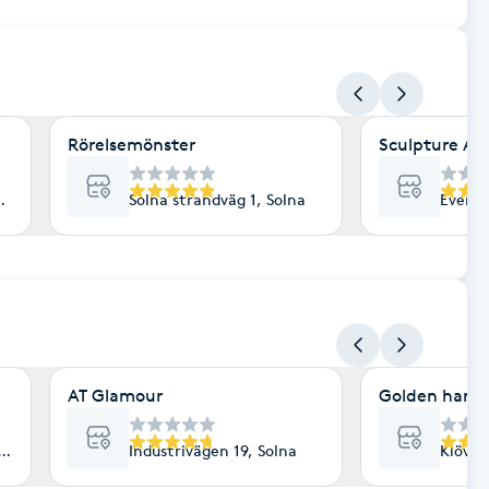
Rörelsemönster
Sculpture Aes
olna
Solna strandväg 1, Solna
Evene
AT Glamour
Golden hands
 Solna
Industrivägen 19, Solna
Klöver