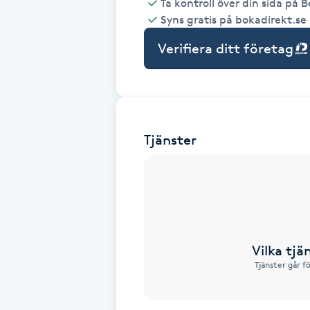
Ta kontroll över din sida på 
Syns gratis på bokadirekt.se
Babylights
Verifiera ditt företag
Balayage
Bambumassage
Tjänster
Barber
Barnklippning
BIAB
Vilka tjä
Blowout
Tjänster går f
Bottenfärg