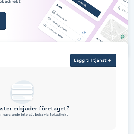
Bokadirekt
Lägg till tjänst
nster erbjuder företaget?
ör nuvarande inte att boka via Bokadirekt