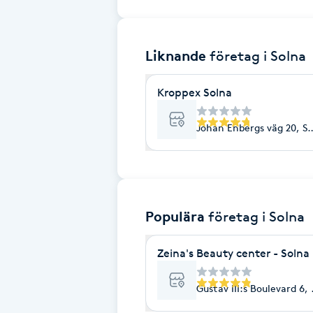
Brynformning
Liknande
företag
i Solna
Brynfärgning
Kroppex Solna
Brynplockning
Johan Enbergs väg 20, S
Bröllopsuppsättning
C
Celluliter
Populära
företag
i Solna
Coachning
Zeina's Beauty center - Solna
Color correction
Gustav III:s Boulevard 6,