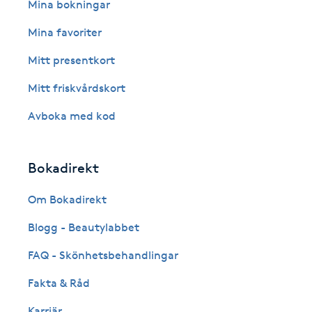
Eyeliner-tatuering
Mina bokningar
F
Mina favoriter
Face framing
Mitt presentkort
Mitt friskvårdskort
Faceliftmassage
Avboka med kod
Fet hårbotten
Bokadirekt
Fettreducering
Om Bokadirekt
Fibromassage
Blogg - Beautylabbet
Fillers
FAQ - Skönhetsbehandlingar
Fakta & Råd
Fotmassage
Karriär