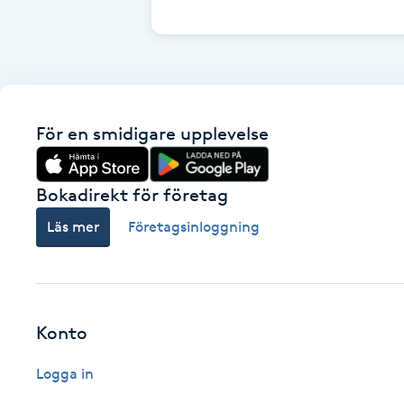
Cryoterapi
D
Damklippning
För en smidigare upplevelse
Dermapen
Diamantslipning
Bokadirekt för företag
E
Läs mer
Företagsinloggning
Enzympeeling
Extensions
Konto
Extensions borttagning
Logga in