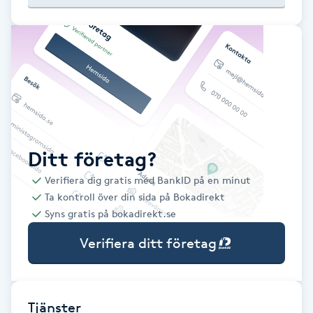
Babylights
Balayage
Bambumassage
Barber
Ditt företag?
Verifiera dig gratis med BankID på en minut
Barnklippning
Ta kontroll över din sida på Bokadirekt
Syns gratis på bokadirekt.se
BIAB
Verifiera ditt företag
Blowout
Bottenfärg
Tjänster