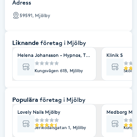
Cryoterapi
Adress
D
59591, Mjölby
Damklippning
Liknande
företag
i Mjölby
Dermapen
Klinik S
Helena Johansson - Hypnos, Terapi, NLP & Coaching
Diamantslipning
E
Kungsvägen 61B, Mjölby
Sköldg
Enzympeeling
Populära
företag
i Mjölby
Extensions
Lovely Nails Mjölby
Medborg Mass
Extensions borttagning
Jerikodalsgatan 1, Mjölby
Kungsv
Eyeliner-tatuering