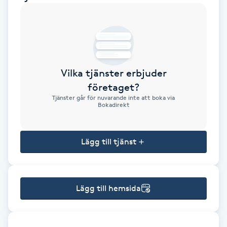
Brynformning
Brynfärgning
Vilka tjänster erbjuder
Brynplockning
företaget?
Tjänster går för nuvarande inte att boka via
Bröllopsuppsättning
Bokadirekt
C
Lägg till tjänst
Celluliter
Coachning
Lägg till hemsida
Color correction