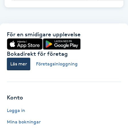
F
Face framing
För en smidigare upplevelse
Faceliftmassage
Bokadirekt för företag
Fet hårbotten
Läs mer
Företagsinloggning
Fettreducering
Fibromassage
Konto
Fillers
Logga in
Fotmassage
Mina bokningar