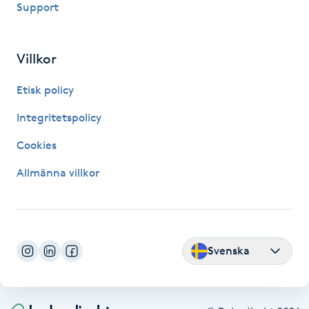
Support
Fransk manikyr
Fransrengöring
Villkor
Etisk policy
Frekvensterapi
Integritetspolicy
Friskvård
Cookies
Friskvårdsmassage
Allmänna villkor
Frisör
Funktionsanalys
Svenska
Färgning