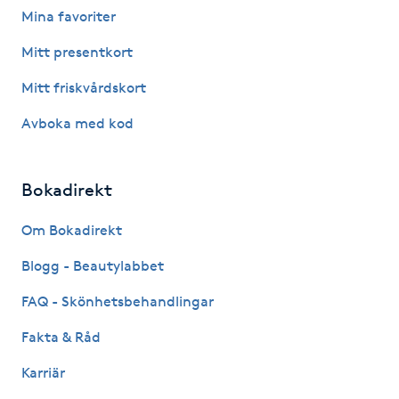
Mina favoriter
Fotsvamp
Mitt presentkort
Fotvård
Mitt friskvårdskort
Fransar
Avboka med kod
Fransborttagning
Bokadirekt
Fransfärgning
Om Bokadirekt
Blogg - Beautylabbet
Fransförlängning
FAQ - Skönhetsbehandlingar
Fransförlängning Megavolym
Fakta & Råd
Fransförlängning Volym
Karriär