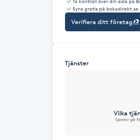
Ta kontroll över din sida på 
Syns gratis på bokadirekt.se
Babylights
Verifiera ditt företag
Balayage
Bambumassage
Tjänster
Barber
Barnklippning
BIAB
Vilka tjä
Blowout
Tjänster går f
Bottenfärg