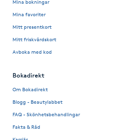
Eyeliner-tatuering
Mina bokningar
F
Mina favoriter
Face framing
Mitt presentkort
Mitt friskvårdskort
Faceliftmassage
Avboka med kod
Fet hårbotten
Bokadirekt
Fettreducering
Om Bokadirekt
Fibromassage
Blogg - Beautylabbet
Fillers
FAQ - Skönhetsbehandlingar
Fakta & Råd
Fotmassage
Karriär