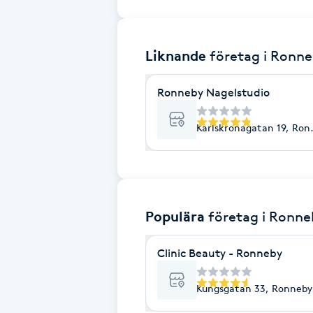
Brynformning
Liknande
företag
i Ronn
Brynfärgning
Ronneby Nagelstudio
Brynplockning
Karlskronagatan 19, Ron
Bröllopsuppsättning
C
Celluliter
Populära
företag
i Ronne
Coachning
Clinic Beauty - Ronneby
Color correction
Kungsgatan 33, Ronneby