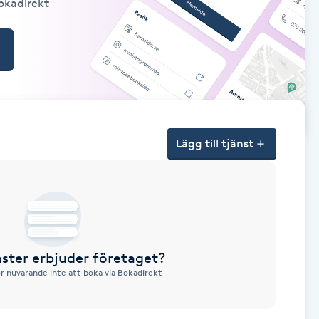
Bokadirekt
Lägg till tjänst
nster erbjuder företaget?
ör nuvarande inte att boka via Bokadirekt