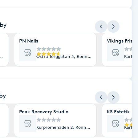
eby
PN Nails
Vikings Frisör
neby
Östra Torggatan 3, Ronneby
Karlsk
by
Peak Recovery Studio
KS Estetik
Kurpromenaden 2, Ronneby
Karlsk