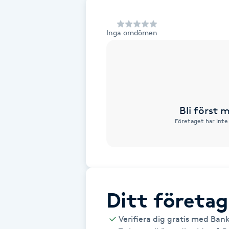
Alternativmedicin
Inga omdömen
Andningsmassage
Ansiktslyft utan kirurgi
Aromamassage
Bli först
Företaget har inte
Ashtanga Yoga
Ayurveda
Ayurvedisk Massage
Ditt företag
Ansiktsbehandling djuprengörande
Verifiera dig gratis med Ban
B