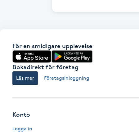
Cryoterapi
D
Damklippning
För en smidigare upplevelse
Dermapen
Diamantslipning
Bokadirekt för företag
E
Läs mer
Företagsinloggning
Enzympeeling
Extensions
Konto
Extensions borttagning
Logga in