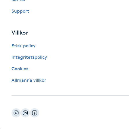
Fotsvamp
Support
Fotvård
Villkor
Fransar
Etisk policy
Fransborttagning
Integritetspolicy
Cookies
Fransfärgning
Allmänna villkor
Fransförlängning
Fransförlängning Megavolym
Fransförlängning Volym