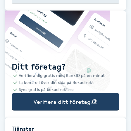
Babylights
Balayage
Bambumassage
Barber
Ditt företag?
Verifiera dig gratis med BankID på en minut
Barnklippning
Ta kontroll över din sida på Bokadirekt
Syns gratis på bokadirekt.se
BIAB
Verifiera ditt företag
Blowout
Bottenfärg
Tjänster