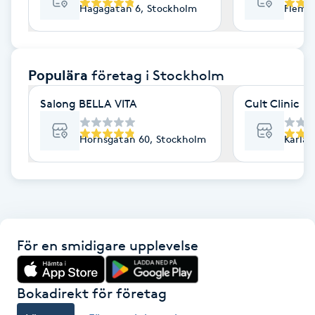
Hagagatan 6, Stockholm
Flemi
F
Face framing
Populära
företag
i Stockholm
Faceliftmassage
Salong BELLA VITA
Cult Clinic
Fet hårbotten
Hornsgatan 60, Stockholm
Karlav
Fettreducering
Fibromassage
För en smidigare upplevelse
Fillers
Fotmassage
Bokadirekt för företag