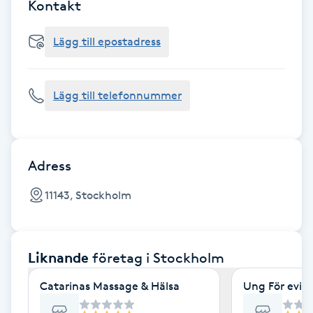
Cryoterapi
Kontakt
D
Lägg till epostadress
Damklippning
Lägg till telefonnummer
Dermapen
Diamantslipning
E
Adress
Enzympeeling
11143, Stockholm
Extensions
Liknande
företag
i Stockholm
Extensions borttagning
Catarinas Massage & Hälsa
Ung För evig
Eyeliner-tatuering