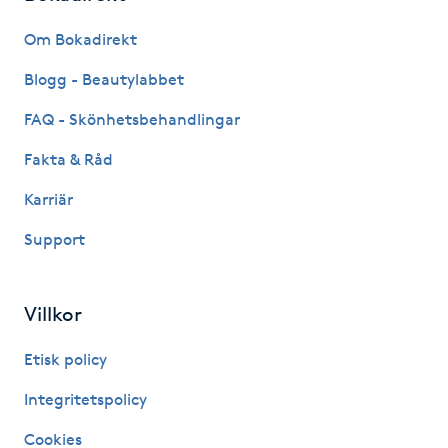
Fransk manikyr
Om Bokadirekt
Fransrengöring
Blogg - Beautylabbet
FAQ - Skönhetsbehandlingar
Frekvensterapi
Fakta & Råd
Friskvård
Karriär
Support
Friskvårdsmassage
Frisör
Villkor
Funktionsanalys
Etisk policy
Integritetspolicy
Färgning
Cookies