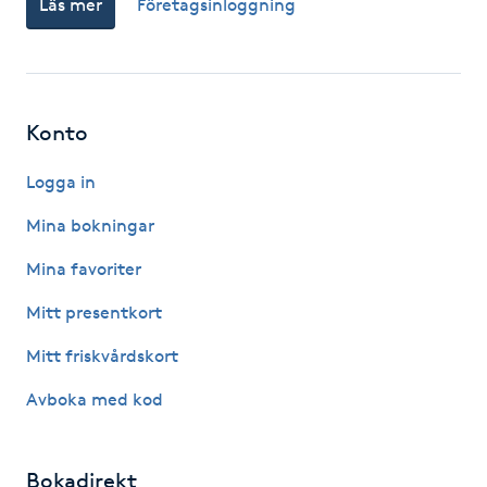
Läs mer
Företagsinloggning
Fotsvamp
Fotvård
Konto
Fransar
Logga in
Fransborttagning
Mina bokningar
Fransfärgning
Mina favoriter
Mitt presentkort
Fransförlängning
Mitt friskvårdskort
Fransförlängning Megavolym
Avboka med kod
Fransförlängning Volym
Bokadirekt