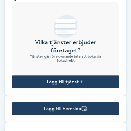
Brynformning
Brynfärgning
Vilka tjänster erbjuder
Brynplockning
företaget?
Tjänster går för nuvarande inte att boka via
Bröllopsuppsättning
Bokadirekt
C
Lägg till tjänst
Celluliter
Coachning
Lägg till hemsida
Color correction