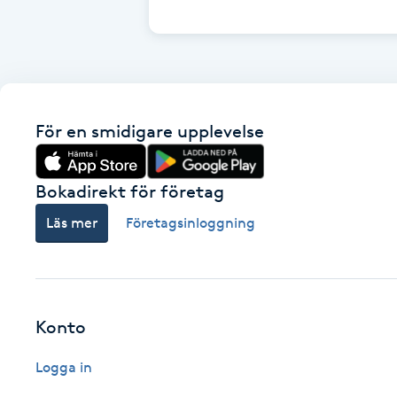
Cryoterapi
D
Damklippning
För en smidigare upplevelse
Dermapen
Diamantslipning
Bokadirekt för företag
E
Läs mer
Företagsinloggning
Enzympeeling
Extensions
Konto
Extensions borttagning
Logga in