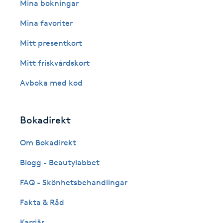
Eyeliner-tatuering
Mina bokningar
F
Mina favoriter
Face framing
Mitt presentkort
Mitt friskvårdskort
Faceliftmassage
Avboka med kod
Fet hårbotten
Bokadirekt
Fettreducering
Om Bokadirekt
Fibromassage
Blogg - Beautylabbet
Fillers
FAQ - Skönhetsbehandlingar
Fakta & Råd
Fotmassage
Karriär