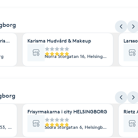
ngborg
riserad hudterapeut
Karisma Hudvård & Makeup
Larss
rg
Norra Storgatan 16, Helsingborg
ngborg
Frisyrmakarna i city HELSINGBORG
Rietz
53, Helsingborg
Södra Storgatan 6, Helsingborg