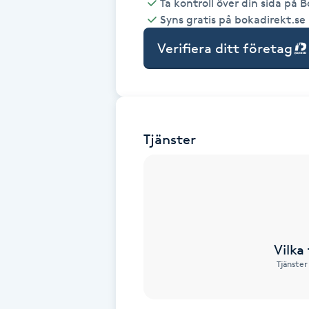
Ta kontroll över din sida på 
Syns gratis på bokadirekt.se
Babylights
Verifiera ditt företag
Balayage
Bambumassage
Tjänster
Barber
Barnklippning
BIAB
Vilka
Blowout
Tjänster
Bottenfärg