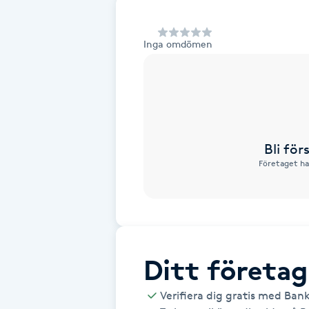
Alternativmedicin
Inga omdömen
Andningsmassage
Ansiktslyft utan kirurgi
Aromamassage
Bli fö
Företaget ha
Ashtanga Yoga
Ayurveda
Ayurvedisk Massage
Ditt företag
Ansiktsbehandling djuprengörande
Verifiera dig gratis med Ban
B