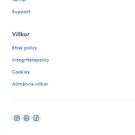
Fotsvamp
Support
Fotvård
Villkor
Fransar
Etisk policy
Fransborttagning
Integritetspolicy
Cookies
Fransfärgning
Allmänna villkor
Fransförlängning
Fransförlängning Megavolym
Fransförlängning Volym