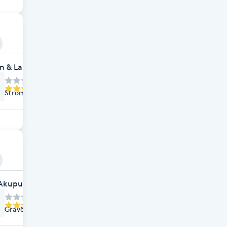
on & Lange Helsingborg
Strömgränden 3, Helsingborg
 Akupunktur
Gravörgatan 1, Ramlösa