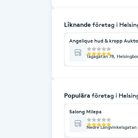
Brynformning
Liknande
företag
i Helsi
Brynfärgning
Angelique hud & kropp Aukto
Brynplockning
Tågagatan 78, Helsingbo
Bröllopsuppsättning
C
Celluliter
Populära
företag
i Helsi
Coachning
Salong Milepa
Color correction
Nedre Långvinkelsgatan 