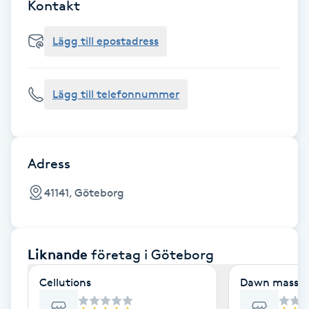
Cryoterapi
Kontakt
D
Lägg till epostadress
Damklippning
Lägg till telefonnummer
Dermapen
Diamantslipning
E
Adress
Enzympeeling
41141, Göteborg
Extensions
Liknande
företag
i Göteborg
Extensions borttagning
Cellutions
Dawn massag
Eyeliner-tatuering