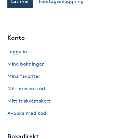
Läs mer
Företagsinloggning
Fotsvamp
Fotvård
Konto
Fransar
Logga in
Fransborttagning
Mina bokningar
Fransfärgning
Mina favoriter
Mitt presentkort
Fransförlängning
Mitt friskvårdskort
Fransförlängning Megavolym
Avboka med kod
Fransförlängning Volym
Bokadirekt