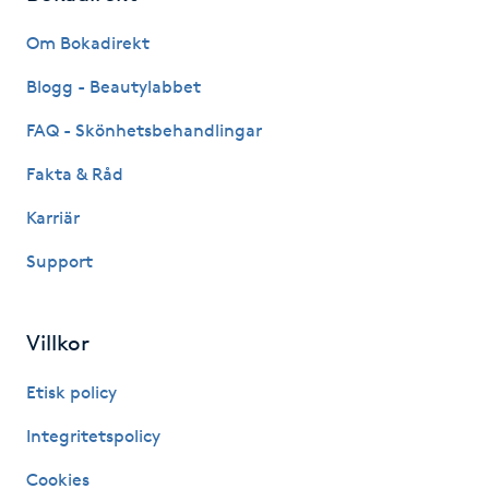
Fransk manikyr
Om Bokadirekt
Fransrengöring
Blogg - Beautylabbet
FAQ - Skönhetsbehandlingar
Frekvensterapi
Fakta & Råd
Friskvård
Karriär
Support
Friskvårdsmassage
Frisör
Villkor
Funktionsanalys
Etisk policy
Integritetspolicy
Färgning
Cookies