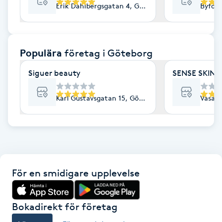
Erik Dahlbergsgatan 4, Göteborg
Byfog
F
Face framing
Populära
företag
i Göteborg
Faceliftmassage
Siguer beauty
SENSE SKIN C
Fet hårbotten
Karl Gustavsgatan 15, Göteborg
Vasapl
Fettreducering
Fibromassage
För en smidigare upplevelse
Fillers
Fotmassage
Bokadirekt för företag