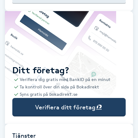
Babylights
Balayage
Bambumassage
Barber
Ditt företag?
Verifiera dig gratis med BankID på en minut
Barnklippning
Ta kontroll över din sida på Bokadirekt
Syns gratis på bokadirekt.se
BIAB
Verifiera ditt företag
Blowout
Bottenfärg
Tjänster