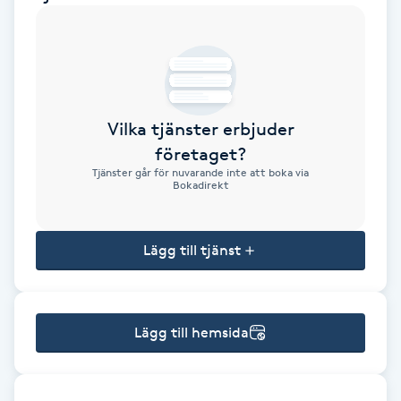
Brynformning
Brynfärgning
Vilka tjänster erbjuder
Brynplockning
företaget?
Tjänster går för nuvarande inte att boka via
Bröllopsuppsättning
Bokadirekt
C
Lägg till tjänst
Celluliter
Coachning
Lägg till hemsida
Color correction