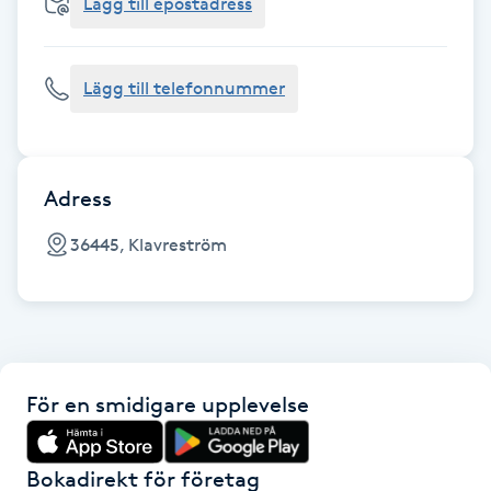
Cryoterapi
Lägg till epostadress
D
Lägg till telefonnummer
Damklippning
Dermapen
Adress
Diamantslipning
36445, Klavreström
E
Enzympeeling
Extensions
För en smidigare upplevelse
Extensions borttagning
Bokadirekt för företag
Eyeliner-tatuering