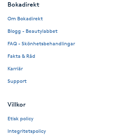
Bokadirekt
Fotsvamp
Om Bokadirekt
Fotvård
Blogg - Beautylabbet
Fransar
FAQ - Skönhetsbehandlingar
Fakta & Råd
Fransborttagning
Karriär
Fransfärgning
Support
Fransförlängning
Villkor
Fransförlängning Megavolym
Etisk policy
Fransförlängning Volym
Integritetspolicy