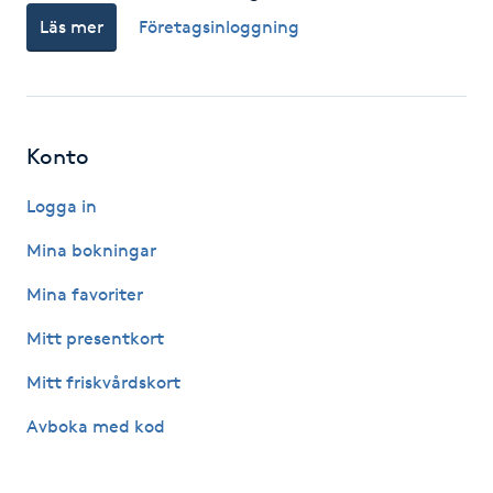
Läs mer
Företagsinloggning
F
Face framing
Faceliftmassage
Konto
Fet hårbotten
Logga in
Mina bokningar
Fettreducering
Mina favoriter
Fibromassage
Mitt presentkort
Mitt friskvårdskort
Fillers
Avboka med kod
Fotmassage