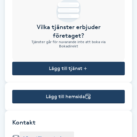
Brynformning
Vilka tjänster erbjuder
Brynfärgning
företaget?
Tjänster går för nuvarande inte att boka via
Brynplockning
Bokadirekt
Bröllopsuppsättning
Lägg till tjänst
C
Celluliter
Lägg till hemsida
Coachning
Color correction
Kontakt