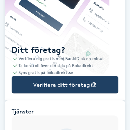
Babylights
Balayage
Bambumassage
Ditt företag?
Verifiera dig gratis med BankID på en minut
Barber
Ta kontroll över din sida på Bokadirekt
Syns gratis på bokadirekt.se
Barnklippning
Verifiera ditt företag
BIAB
Blowout
Tjänster
Bottenfärg