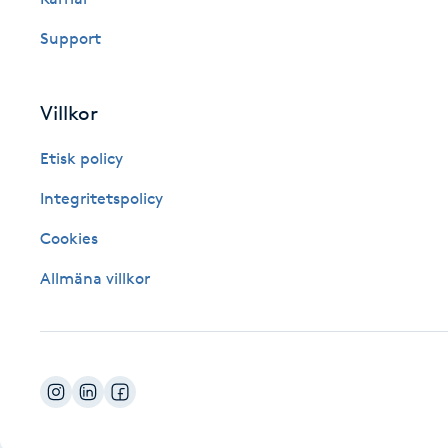
Fotsvamp
Support
Fotvård
Villkor
Fransar
Etisk policy
Fransborttagning
Integritetspolicy
Cookies
Fransfärgning
Allmäna villkor
Fransförlängning
Fransförlängning Megavolym
Fransförlängning Volym