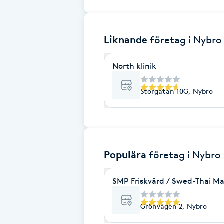
Brynformning
Liknande
företag
i Nybro
Brynfärgning
North klinik
Brynplockning
Storgatan 10G, Nybro
Bröllopsuppsättning
C
Celluliter
Populära
företag
i Nybro
Coachning
SMP Friskvård / Swed-Thai M
Color correction
Grönvägen 2, Nybro