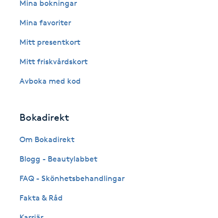
Eyeliner-tatuering
Mina bokningar
F
Mina favoriter
Face framing
Mitt presentkort
Mitt friskvårdskort
Faceliftmassage
Avboka med kod
Fet hårbotten
Bokadirekt
Fettreducering
Om Bokadirekt
Fibromassage
Blogg - Beautylabbet
Fillers
FAQ - Skönhetsbehandlingar
Fakta & Råd
Fotmassage
Karriär