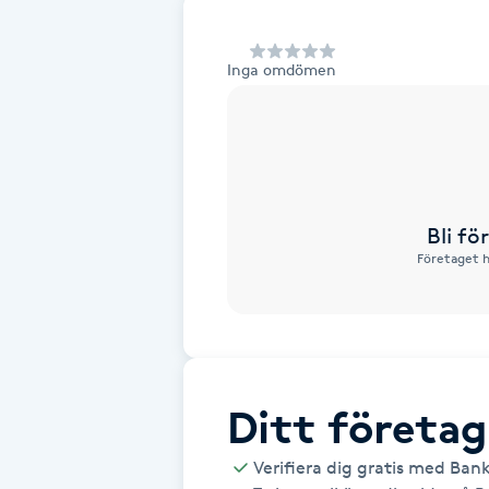
Alternativmedicin
Inga omdömen
Andningsmassage
Ansiktslyft utan kirurgi
Aromamassage
Bli f
Företaget h
Ashtanga Yoga
Ayurveda
Ayurvedisk Massage
Ditt företag
Ansiktsbehandling djuprengörande
Verifiera dig gratis med Ban
B