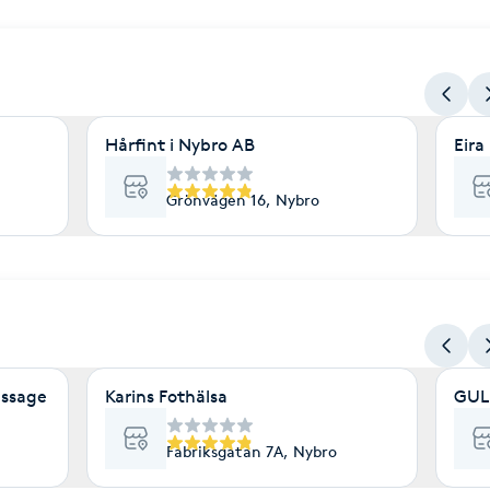
Hårfint i Nybro AB
Eira
Grönvägen 16, Nybro
assage
Karins Fothälsa
Fabriksgatan 7A, Nybro