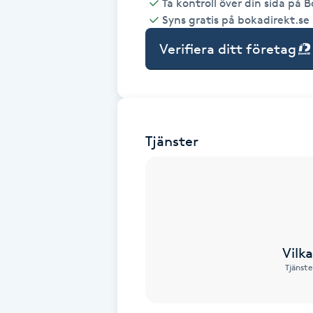
Ta kontroll över din sida på 
Syns gratis på bokadirekt.se
Babylights
Verifiera ditt företag
Balayage
Bambumassage
Tjänster
Barber
Barnklippning
BIAB
Vilk
Blowout
Tjänste
Bottenfärg