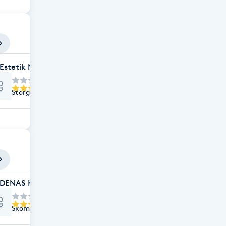
 Estetik Nybro
Storgatan 10G, Nybro
GULDENAS KLINIK AB
Skomakaregatan 62, Nybro