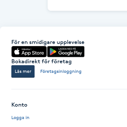
Cryoterapi
D
Damklippning
För en smidigare upplevelse
Dermapen
Diamantslipning
Bokadirekt för företag
E
Läs mer
Företagsinloggning
Enzympeeling
Extensions
Konto
Extensions borttagning
Logga in