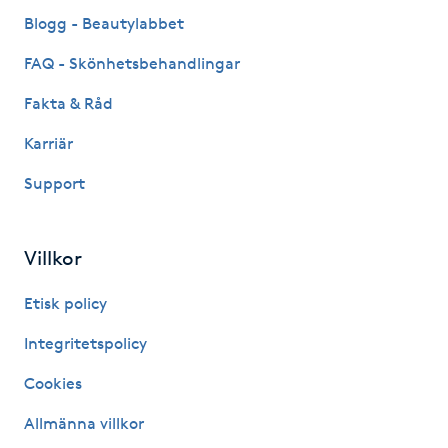
Fransk manikyr
Blogg - Beautylabbet
FAQ - Skönhetsbehandlingar
Fransrengöring
Fakta & Råd
Frekvensterapi
Karriär
Support
Friskvård
Friskvårdsmassage
Villkor
Frisör
Etisk policy
Integritetspolicy
Funktionsanalys
Cookies
Färgning
Allmänna villkor