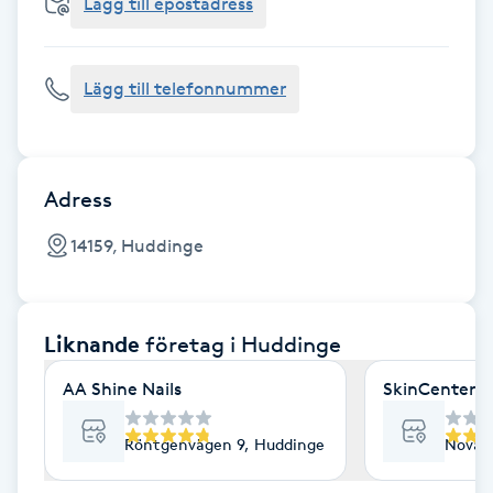
Cryoterapi
Lägg till epostadress
D
Lägg till telefonnummer
Damklippning
Dermapen
Adress
Diamantslipning
14159, Huddinge
E
Enzympeeling
Liknande
företag
i Huddinge
Extensions
AA Shine Nails
SkinCenter 
Extensions borttagning
Röntgenvägen 9, Huddinge
Novavä
Eyeliner-tatuering