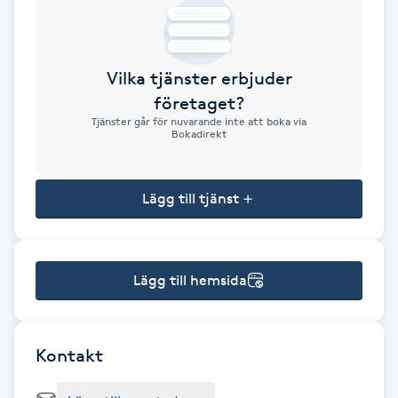
Brynformning
Vilka tjänster erbjuder
Brynfärgning
företaget?
Tjänster går för nuvarande inte att boka via
Brynplockning
Bokadirekt
Bröllopsuppsättning
Lägg till tjänst
C
Celluliter
Lägg till hemsida
Coachning
Color correction
Kontakt