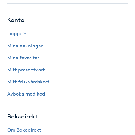
Fotsvamp
Konto
Fotvård
Logga in
Fransar
Mina bokningar
Fransborttagning
Mina favoriter
Mitt presentkort
Fransfärgning
Mitt friskvårdskort
Fransförlängning
Avboka med kod
Fransförlängning Megavolym
Bokadirekt
Fransförlängning Volym
Om Bokadirekt