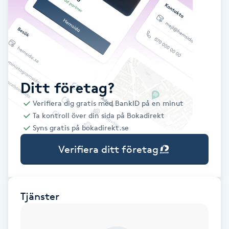
Babylights
Balayage
Bambumassage
Ditt företag?
Verifiera dig gratis med BankID på en minut
Barber
Ta kontroll över din sida på Bokadirekt
Syns gratis på bokadirekt.se
Barnklippning
Verifiera ditt företag
BIAB
Blowout
Tjänster
Bottenfärg