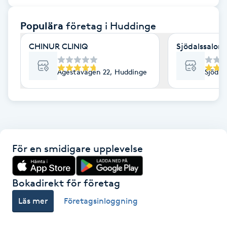
F
Populära
företag
i Huddinge
Face framing
CHINUR CLINIQ
Sjödalssalon
Faceliftmassage
Ågestavägen 22, Huddinge
Sjödal
Fet hårbotten
Fettreducering
För en smidigare upplevelse
Fibromassage
Fillers
Bokadirekt för företag
Läs mer
Företagsinloggning
Fotmassage