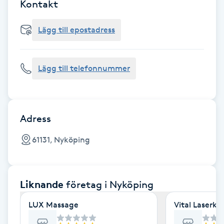
Cryoterapi
Kontakt
D
Lägg till epostadress
Damklippning
Lägg till telefonnummer
Dermapen
Diamantslipning
E
Adress
Enzympeeling
61131, Nyköping
Extensions
Liknande
företag
i Nyköping
Extensions borttagning
LUX Massage
Vital Laserkl
Eyeliner-tatuering