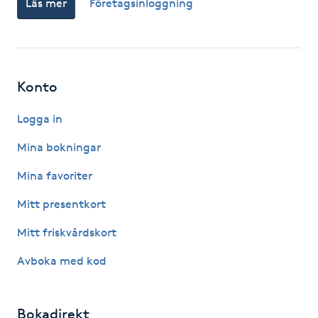
Läs mer
Företagsinloggning
Fotsvamp
Fotvård
Konto
Fransar
Logga in
Fransborttagning
Mina bokningar
Fransfärgning
Mina favoriter
Mitt presentkort
Fransförlängning
Mitt friskvårdskort
Fransförlängning Megavolym
Avboka med kod
Fransförlängning Volym
Bokadirekt