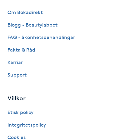
Fransk manikyr
Om Bokadirekt
Fransrengöring
Blogg - Beautylabbet
FAQ - Skönhetsbehandlingar
Frekvensterapi
Fakta & Råd
Friskvård
Karriär
Support
Friskvårdsmassage
Frisör
Villkor
Funktionsanalys
Etisk policy
Integritetspolicy
Färgning
Cookies