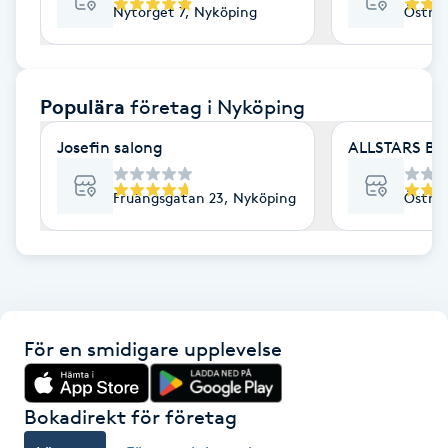
Nytorget 7, Nyköping
Östra 
F
Face framing
Populära
företag
i Nyköping
Faceliftmassage
Josefin salong
ALLSTARS BA
Fet hårbotten
Fruängsgatan 23, Nyköping
Östra 
Fettreducering
Fibromassage
För en smidigare upplevelse
Fillers
Fotmassage
Bokadirekt för företag