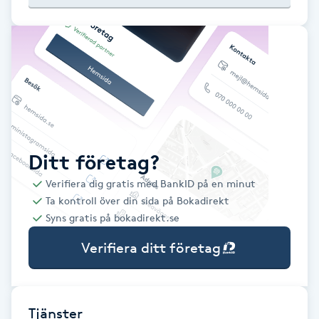
Babylights
Balayage
Bambumassage
Barber
Ditt företag?
Verifiera dig gratis med BankID på en minut
Barnklippning
Ta kontroll över din sida på Bokadirekt
Syns gratis på bokadirekt.se
BIAB
Verifiera ditt företag
Blowout
Bottenfärg
Tjänster