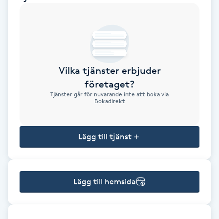
Brynformning
Brynfärgning
Vilka tjänster erbjuder
Brynplockning
företaget?
Tjänster går för nuvarande inte att boka via
Bröllopsuppsättning
Bokadirekt
C
Lägg till tjänst
Celluliter
Coachning
Lägg till hemsida
Color correction