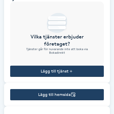
Brynformning
Brynfärgning
Vilka tjänster erbjuder
Brynplockning
företaget?
Tjänster går för nuvarande inte att boka via
Bröllopsuppsättning
Bokadirekt
C
Lägg till tjänst
Celluliter
Coachning
Lägg till hemsida
Color correction