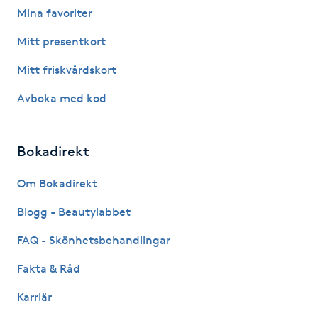
Mina favoriter
Fotsvamp
Mitt presentkort
Fotvård
Mitt friskvårdskort
Fransar
Avboka med kod
Fransborttagning
Bokadirekt
Fransfärgning
Om Bokadirekt
Blogg - Beautylabbet
Fransförlängning
FAQ - Skönhetsbehandlingar
Fransförlängning Megavolym
Fakta & Råd
Fransförlängning Volym
Karriär