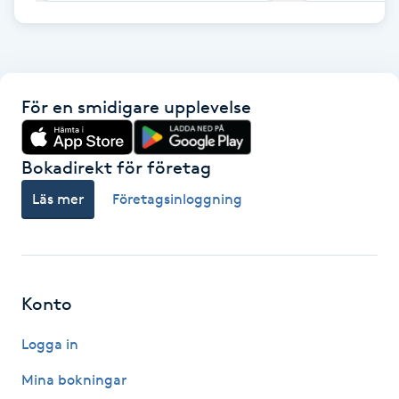
F
Face framing
För en smidigare upplevelse
Faceliftmassage
Bokadirekt för företag
Fet hårbotten
Läs mer
Företagsinloggning
Fettreducering
Fibromassage
Konto
Fillers
Logga in
Fotmassage
Mina bokningar