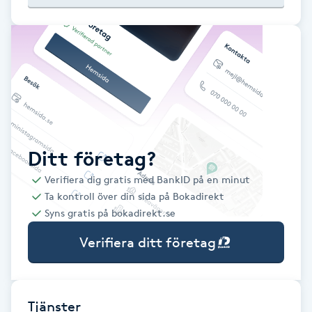
Babylights
Balayage
Bambumassage
Barber
Ditt företag?
Verifiera dig gratis med BankID på en minut
Barnklippning
Ta kontroll över din sida på Bokadirekt
Syns gratis på bokadirekt.se
BIAB
Verifiera ditt företag
Blowout
Bottenfärg
Tjänster