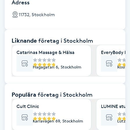
Cryoterapi
Adress
D
11732, Stockholm
Damklippning
Liknande
företag
i Stockholm
Dermapen
Catarinas Massage & Hälsa
EveryBody La
Diamantslipning
E
Hagagatan 6, Stockholm
Roslag
Enzympeeling
Populära
företag
i Stockholm
Extensions
Cult Clinic
LUMINE stud
Extensions borttagning
Karlavägen 69, Stockholm
Lützen
Eyeliner-tatuering