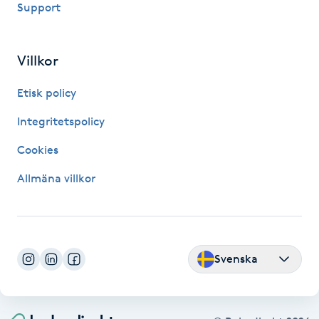
Support
Fransk manikyr
Fransrengöring
Villkor
Etisk policy
Frekvensterapi
Integritetspolicy
Friskvård
Cookies
Friskvårdsmassage
Allmäna villkor
Frisör
Funktionsanalys
Svenska
Färgning