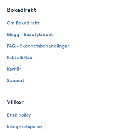
Fotsvamp
Bokadirekt
Fotvård
Om Bokadirekt
Blogg - Beautylabbet
Fransar
FAQ - Skönhetsbehandlingar
Fransborttagning
Fakta & Råd
Karriär
Fransfärgning
Support
Fransförlängning
Villkor
Fransförlängning Megavolym
Etisk policy
Fransförlängning Volym
Integritetspolicy