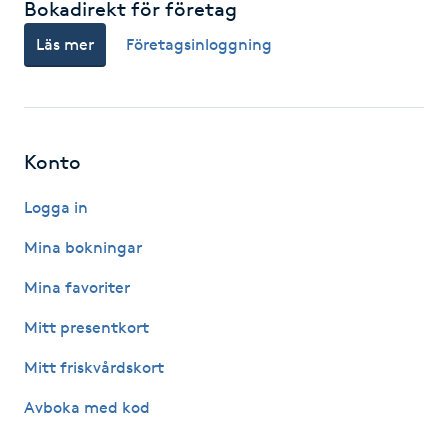
Bokadirekt för företag
F
Läs mer
Företagsinloggning
Face framing
Faceliftmassage
Konto
Fet hårbotten
Logga in
Fettreducering
Mina bokningar
Mina favoriter
Fibromassage
Mitt presentkort
Fillers
Mitt friskvårdskort
Avboka med kod
Fotmassage