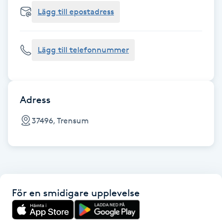
Cryoterapi
Lägg till epostadress
D
Damklippning
Lägg till telefonnummer
Dermapen
Diamantslipning
Adress
E
37496, Trensum
Enzympeeling
Extensions
För en smidigare upplevelse
Extensions borttagning
Eyeliner-tatuering