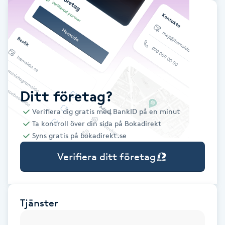
Babylights
Balayage
Bambumassage
Ditt företag?
Barber
Verifiera dig gratis med BankID på en minut
Ta kontroll över din sida på Bokadirekt
Barnklippning
Syns gratis på bokadirekt.se
Verifiera ditt företag
BIAB
Blowout
Tjänster
Bottenfärg