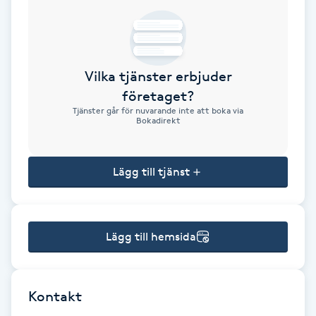
Brynformning
Brynfärgning
Vilka tjänster erbjuder
företaget?
Brynplockning
Tjänster går för nuvarande inte att boka via
Bokadirekt
Bröllopsuppsättning
C
Lägg till tjänst
Celluliter
Lägg till hemsida
Coachning
Color correction
Kontakt