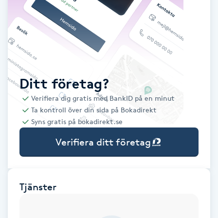
Babylights
Balayage
Bambumassage
Ditt företag?
Verifiera dig gratis med BankID på en minut
Barber
Ta kontroll över din sida på Bokadirekt
Syns gratis på bokadirekt.se
Barnklippning
Verifiera ditt företag
BIAB
Blowout
Tjänster
Bottenfärg