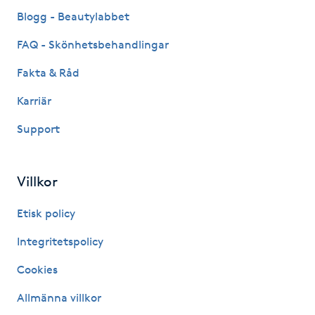
Fransk manikyr
Blogg - Beautylabbet
FAQ - Skönhetsbehandlingar
Fransrengöring
Fakta & Råd
Frekvensterapi
Karriär
Support
Friskvård
Friskvårdsmassage
Villkor
Frisör
Etisk policy
Integritetspolicy
Funktionsanalys
Cookies
Färgning
Allmänna villkor