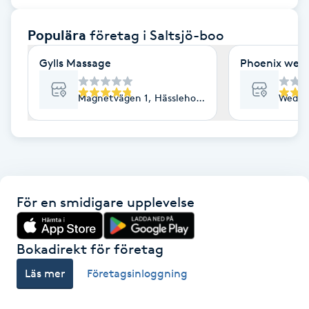
F
Populära
företag
i Saltsjö-boo
Face framing
Gylls Massage
Phoenix welln
Faceliftmassage
Magnetvägen 1, Hässleholm
Wedavä
Fet hårbotten
Fettreducering
För en smidigare upplevelse
Fibromassage
Fillers
Bokadirekt för företag
Läs mer
Företagsinloggning
Fotmassage