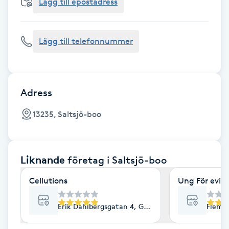
Cryoterapi
Lägg till epostadress
D
Lägg till telefonnummer
Damklippning
Dermapen
Adress
Diamantslipning
13235, Saltsjö-boo
E
Enzympeeling
Liknande
företag
i Saltsjö-boo
Extensions
Cellutions
Ung För evig
Extensions borttagning
Erik Dahlbergsgatan 4, Göteborg
Flemi
Eyeliner-tatuering