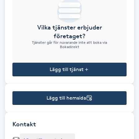
Brynformning
Vilka tjänster erbjuder
Brynfärgning
företaget?
Tjänster går för nuvarande inte att boka via
Brynplockning
Bokadirekt
Bröllopsuppsättning
Lägg till tjänst
C
Celluliter
Lägg till hemsida
Coachning
Color correction
Kontakt