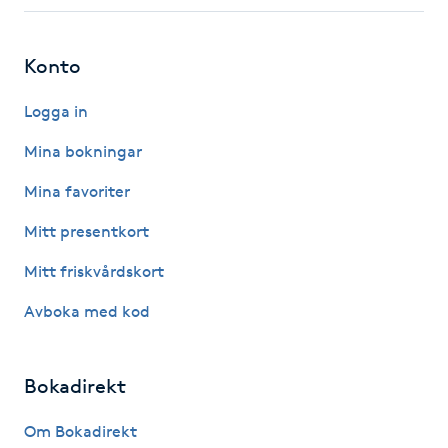
Fotsvamp
Konto
Fotvård
Logga in
Fransar
Mina bokningar
Fransborttagning
Mina favoriter
Mitt presentkort
Fransfärgning
Mitt friskvårdskort
Fransförlängning
Avboka med kod
Fransförlängning Megavolym
Bokadirekt
Fransförlängning Volym
Om Bokadirekt