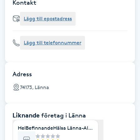
Cryoterapi
Kontakt
D
Lägg till epostadress
Damklippning
Lägg till telefonnummer
Dermapen
Diamantslipning
E
Adress
Enzympeeling
74173, Länna
Extensions
Liknande
företag
i Länna
Extensions borttagning
HelBefinnandeHälsa Länna-Almunge
Eyeliner-tatuering