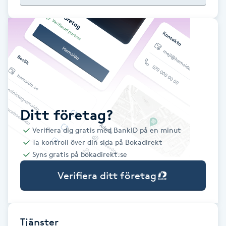
Babylights
Balayage
Bambumassage
Barber
Ditt företag?
Verifiera dig gratis med BankID på en minut
Barnklippning
Ta kontroll över din sida på Bokadirekt
Syns gratis på bokadirekt.se
BIAB
Verifiera ditt företag
Blowout
Bottenfärg
Tjänster