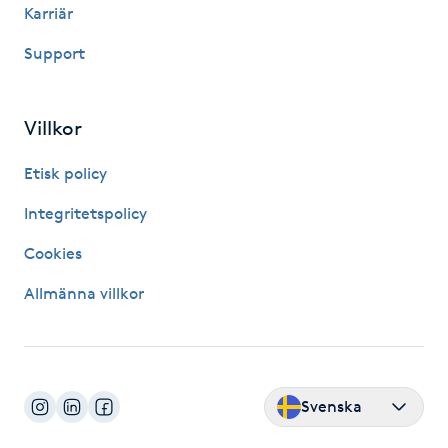
Karriär
Fransk manikyr
Support
Fransrengöring
Villkor
Frekvensterapi
Etisk policy
Friskvård
Integritetspolicy
Friskvårdsmassage
Cookies
Allmänna villkor
Frisör
Funktionsanalys
Svenska
Färgning