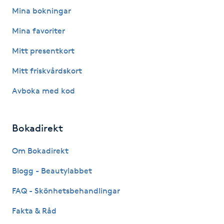
Fotsvamp
Mina bokningar
Mina favoriter
Fotvård
Mitt presentkort
Fransar
Mitt friskvårdskort
Avboka med kod
Fransborttagning
Fransfärgning
Bokadirekt
Fransförlängning
Om Bokadirekt
Blogg - Beautylabbet
Fransförlängning Megavolym
FAQ - Skönhetsbehandlingar
Fransförlängning Volym
Fakta & Råd