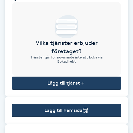
Brynformning
Brynfärgning
Vilka tjänster erbjuder
Brynplockning
företaget?
Tjänster går för nuvarande inte att boka via
Bröllopsuppsättning
Bokadirekt
C
Lägg till tjänst
Celluliter
Coachning
Lägg till hemsida
Color correction