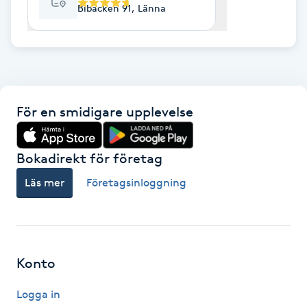
Bibacken 91, Länna
F
Face framing
Faceliftmassage
För en smidigare upplevelse
Fet hårbotten
Bokadirekt för företag
Fettreducering
Läs mer
Företagsinloggning
Fibromassage
Fillers
Konto
Fotmassage
Logga in