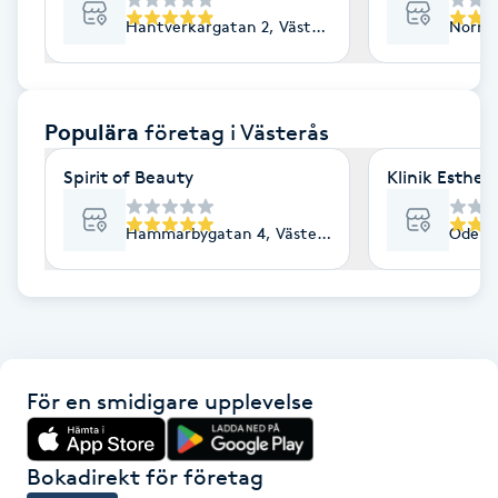
Hantverkargatan 2, Västerås
Norra 
F
Face framing
Populära
företag
i Västerås
Faceliftmassage
Spirit of Beauty
Klinik Esthe
Fet hårbotten
Hammarbygatan 4, Västerås
Odensv
Fettreducering
Fibromassage
Fillers
För en smidigare upplevelse
Fotmassage
Bokadirekt för företag