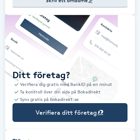
Skriv ett omdöme
Babylights
Balayage
Bambumassage
Barber
Ditt företag?
Barnklippning
Verifiera dig gratis med BankID på en minut
Ta kontroll över din sida på Bokadirekt
BIAB
Syns gratis på bokadirekt.se
Verifiera ditt företag
Blowout
Bottenfärg