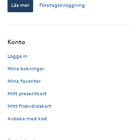
Läs mer
Företagsinloggning
Fotsvamp
Fotvård
Fransar
Konto
Logga in
Fransborttagning
Mina bokningar
Fransfärgning
Mina favoriter
Fransförlängning
Mitt presentkort
Mitt friskvårdskort
Fransförlängning Megavolym
Avboka med kod
Fransförlängning Volym