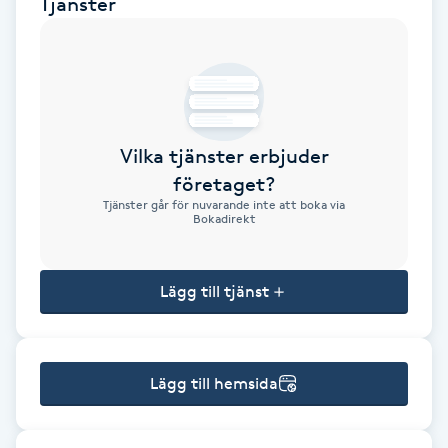
Tjänster
Brynformning
Brynfärgning
Brynplockning
Vilka tjänster erbjuder
företaget?
Bröllopsuppsättning
Tjänster går för nuvarande inte att boka via
Bokadirekt
C
Celluliter
Lägg till tjänst
Coachning
Lägg till hemsida
Color correction