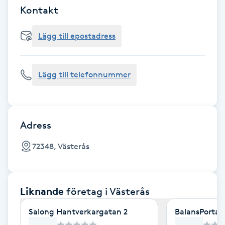
Cryoterapi
Kontakt
D
Lägg till epostadress
Damklippning
Dermapen
Lägg till telefonnummer
Diamantslipning
E
Adress
Enzympeeling
72348, Västerås
Extensions
Liknande
företag
i Västerås
Extensions borttagning
Salong Hantverkargatan 2
BalansPortal
Eyeliner-tatuering