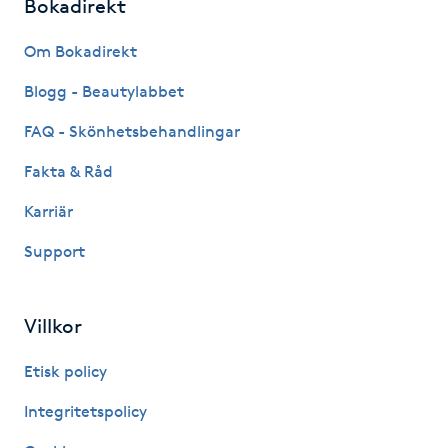
Bokadirekt
Fransk manikyr
Om Bokadirekt
Fransrengöring
Blogg - Beautylabbet
Frekvensterapi
FAQ - Skönhetsbehandlingar
Fakta & Råd
Friskvård
Karriär
Friskvårdsmassage
Support
Frisör
Villkor
Funktionsanalys
Etisk policy
Färgning
Integritetspolicy