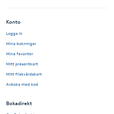
Fotsvamp
Fotvård
Konto
Fransar
Logga in
Mina bokningar
Fransborttagning
Mina favoriter
Fransfärgning
Mitt presentkort
Mitt friskvårdskort
Fransförlängning
Avboka med kod
Fransförlängning Megavolym
Bokadirekt
Fransförlängning Volym