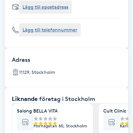
Cryoterapi
Lägg till epostadress
D
Damklippning
Lägg till telefonnummer
Dermapen
Diamantslipning
Adress
E
11129, Stockholm
Enzympeeling
Liknande
företag
i Stockholm
Extensions
Salong BELLA VITA
Cult Clinic
Extensions borttagning
Hornsgatan 60, Stockholm
Karlav
Eyeliner-tatuering