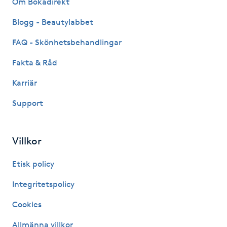
Om Bokadirekt
Fransk manikyr
Blogg - Beautylabbet
Fransrengöring
FAQ - Skönhetsbehandlingar
Fakta & Råd
Frekvensterapi
Karriär
Friskvård
Support
Friskvårdsmassage
Villkor
Frisör
Etisk policy
Funktionsanalys
Integritetspolicy
Cookies
Färgning
Allmänna villkor