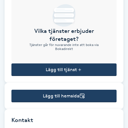
Brynformning
Brynfärgning
Vilka tjänster erbjuder
företaget?
Brynplockning
Tjänster går för nuvarande inte att boka via
Bokadirekt
Bröllopsuppsättning
C
Lägg till tjänst
Celluliter
Lägg till hemsida
Coachning
Color correction
Kontakt