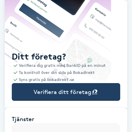
Babylights
Balayage
Bambumassage
Ditt företag?
Barber
Verifiera dig gratis med BankID på en minut
Ta kontroll över din sida på Bokadirekt
Barnklippning
Syns gratis på bokadirekt.se
Verifiera ditt företag
BIAB
Blowout
Tjänster
Bottenfärg