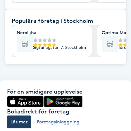
F
Populära
företag
i Stockholm
Face framing
Nerolijha
Optima Mass
Faceliftmassage
Sigtunagatan 7, Stockholm
Torsga
Fet hårbotten
Fettreducering
Fibromassage
För en smidigare upplevelse
Fillers
Bokadirekt för företag
Fotmassage
Läs mer
Företagsinloggning