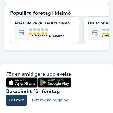
F
Populära
företag
i Malmö
Face framing
ANATOMIVÄRKSTADEN Massage & Friskvård
House of Aes
Faceliftmassage
Holmgatan 4, Malmö
Östra 
Fet hårbotten
Fettreducering
För en smidigare upplevelse
Fibromassage
Fillers
Bokadirekt för företag
Läs mer
Företagsinloggning
Fotmassage