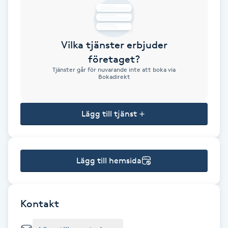
Brynformning
Vilka tjänster erbjuder
Brynfärgning
företaget?
Tjänster går för nuvarande inte att boka via
Brynplockning
Bokadirekt
Bröllopsuppsättning
Lägg till tjänst
C
Celluliter
Lägg till hemsida
Coachning
Color correction
Kontakt