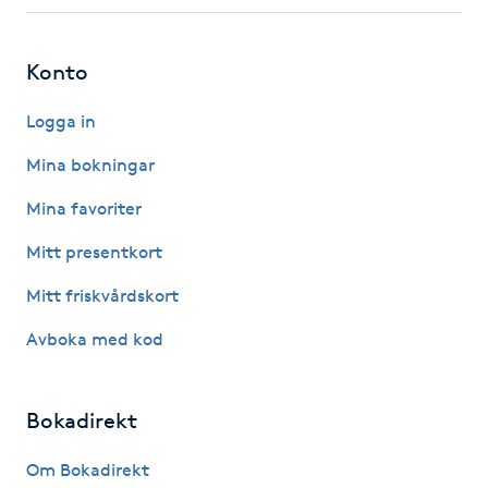
Fotsvamp
Konto
Fotvård
Logga in
Fransar
Mina bokningar
Fransborttagning
Mina favoriter
Mitt presentkort
Fransfärgning
Mitt friskvårdskort
Fransförlängning
Avboka med kod
Fransförlängning Megavolym
Bokadirekt
Fransförlängning Volym
Om Bokadirekt