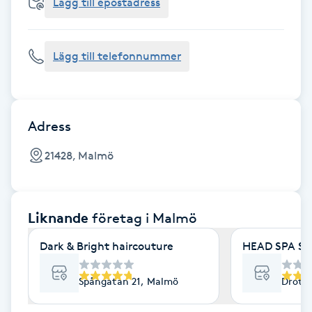
Cryoterapi
Lägg till epostadress
D
Lägg till telefonnummer
Damklippning
Dermapen
Adress
Diamantslipning
21428, Malmö
E
Enzympeeling
Liknande
företag
i Malmö
Extensions
Dark & Bright haircouture
HEAD SPA S
Extensions borttagning
Spångatan 21, Malmö
Drott
Eyeliner-tatuering