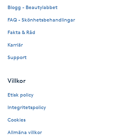
Fransk manikyr
Blogg - Beautylabbet
FAQ - Skönhetsbehandlingar
Fransrengöring
Fakta & Råd
Frekvensterapi
Karriär
Support
Friskvård
Friskvårdsmassage
Villkor
Frisör
Etisk policy
Integritetspolicy
Funktionsanalys
Cookies
Färgning
Allmäna villkor