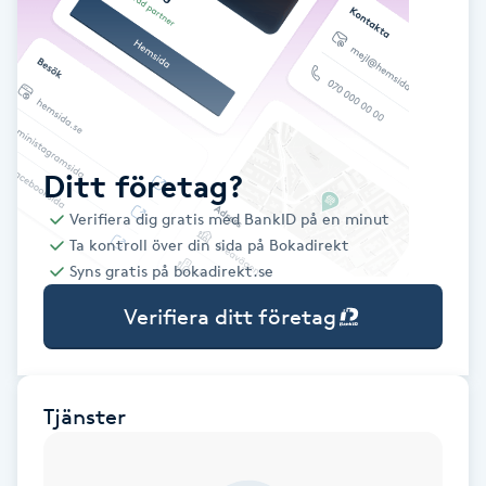
Babylights
Balayage
Bambumassage
Ditt företag?
Verifiera dig gratis med BankID på en minut
Barber
Ta kontroll över din sida på Bokadirekt
Syns gratis på bokadirekt.se
Barnklippning
Verifiera ditt företag
BIAB
Blowout
Tjänster
Bottenfärg