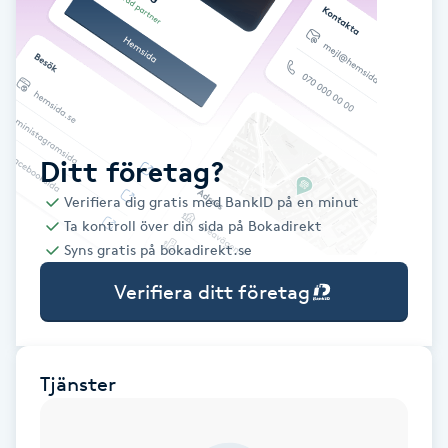
Babylights
Balayage
Bambumassage
Ditt företag?
Verifiera dig gratis med BankID på en minut
Barber
Ta kontroll över din sida på Bokadirekt
Syns gratis på bokadirekt.se
Barnklippning
Verifiera ditt företag
BIAB
Blowout
Tjänster
Bottenfärg