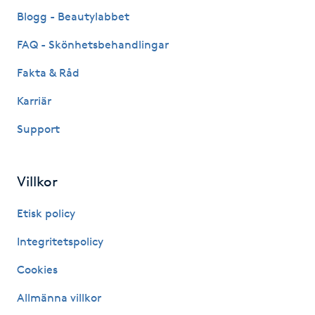
Fransk manikyr
Blogg - Beautylabbet
FAQ - Skönhetsbehandlingar
Fransrengöring
Fakta & Råd
Frekvensterapi
Karriär
Support
Friskvård
Friskvårdsmassage
Villkor
Frisör
Etisk policy
Integritetspolicy
Funktionsanalys
Cookies
Färgning
Allmänna villkor