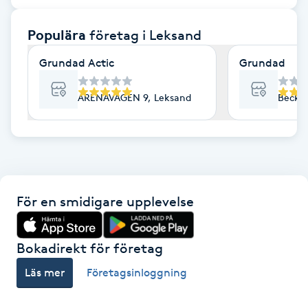
F
Populära
företag
i Leksand
Face framing
Grundad Actic
Grundad
Faceliftmassage
ARENAVÄGEN 9, Leksand
Becko
Fet hårbotten
Fettreducering
För en smidigare upplevelse
Fibromassage
Fillers
Bokadirekt för företag
Läs mer
Företagsinloggning
Fotmassage