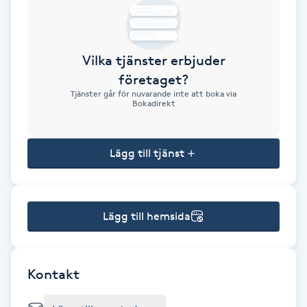
Brynformning
Vilka tjänster erbjuder
Brynfärgning
företaget?
Tjänster går för nuvarande inte att boka via
Brynplockning
Bokadirekt
Bröllopsuppsättning
Lägg till tjänst
C
Celluliter
Lägg till hemsida
Coachning
Color correction
Kontakt