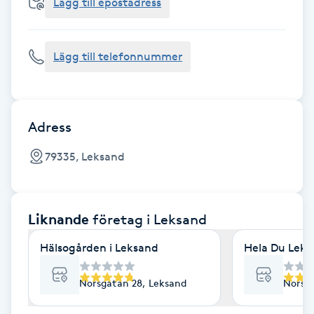
Cryoterapi
Lägg till epostadress
D
Lägg till telefonnummer
Damklippning
Dermapen
Adress
Diamantslipning
79335, Leksand
E
Enzympeeling
Liknande
företag
i Leksand
Extensions
Hälsogården i Leksand
Hela Du Leks
Extensions borttagning
Norsgatan 28, Leksand
Norsga
Eyeliner-tatuering