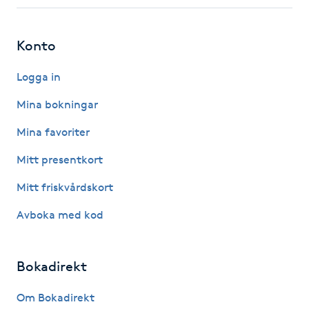
Fotsvamp
Konto
Fotvård
Logga in
Fransar
Mina bokningar
Fransborttagning
Mina favoriter
Mitt presentkort
Fransfärgning
Mitt friskvårdskort
Fransförlängning
Avboka med kod
Fransförlängning Megavolym
Bokadirekt
Fransförlängning Volym
Om Bokadirekt