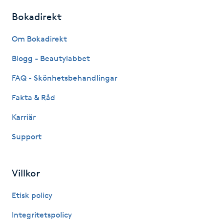
Fotsvamp
Bokadirekt
Fotvård
Om Bokadirekt
Blogg - Beautylabbet
Fransar
FAQ - Skönhetsbehandlingar
Fransborttagning
Fakta & Råd
Karriär
Fransfärgning
Support
Fransförlängning
Villkor
Fransförlängning Megavolym
Etisk policy
Fransförlängning Volym
Integritetspolicy