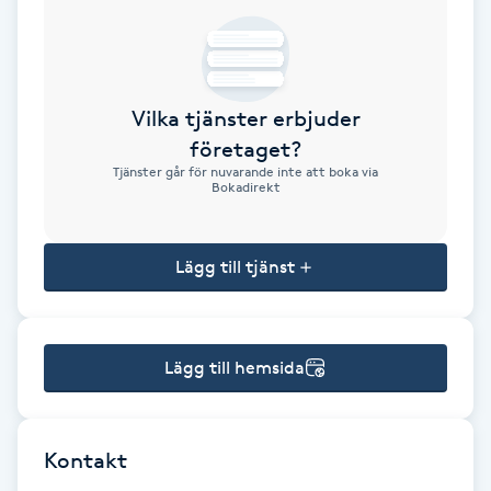
Brynformning
Brynfärgning
Vilka tjänster erbjuder
företaget?
Brynplockning
Tjänster går för nuvarande inte att boka via
Bokadirekt
Bröllopsuppsättning
C
Lägg till tjänst
Celluliter
Lägg till hemsida
Coachning
Color correction
Kontakt