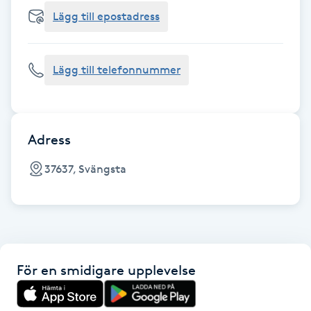
Cryoterapi
Lägg till epostadress
D
Damklippning
Lägg till telefonnummer
Dermapen
Diamantslipning
Adress
E
37637, Svängsta
Enzympeeling
Extensions
För en smidigare upplevelse
Extensions borttagning
Eyeliner-tatuering