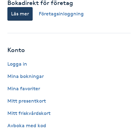
Bokadirekt för företag
F
Läs mer
Företagsinloggning
Face framing
Faceliftmassage
Konto
Fet hårbotten
Logga in
Fettreducering
Mina bokningar
Mina favoriter
Fibromassage
Mitt presentkort
Fillers
Mitt friskvårdskort
Avboka med kod
Fotmassage