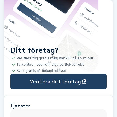
Babylights
Balayage
Bambumassage
Ditt företag?
Barber
Verifiera dig gratis med BankID på en minut
Ta kontroll över din sida på Bokadirekt
Barnklippning
Syns gratis på bokadirekt.se
Verifiera ditt företag
BIAB
Blowout
Tjänster
Bottenfärg