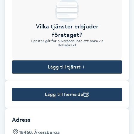
Brynformning
Vilka tjänster erbjuder
Brynfärgning
företaget?
Tjänster går för nuvarande inte att boka via
Brynplockning
Bokadirekt
Bröllopsuppsättning
Lägg till tjänst
C
Celluliter
Lägg till hemsida
Coachning
Color correction
Adress
18460, Åkersberga