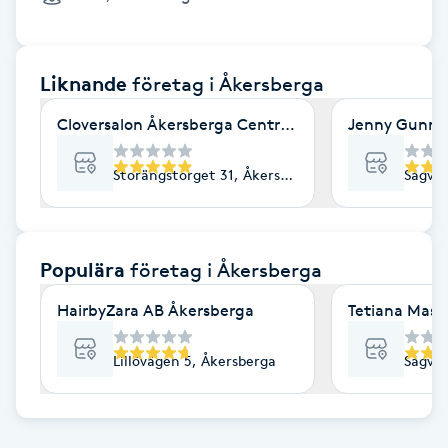
Cryoterapi
D
Liknande
företag
i Åkersberga
Damklippning
Cloversalon Åkersberga Centrum
Jenny Gunn 
Dermapen
Storängstorget 31, Åkersberga
Sågväg
Diamantslipning
E
Populära
företag
i Åkersberga
Enzympeeling
HairbyZara AB Åkersberga
Tetiana Mass
Extensions
Lillövägen 5, Åkersberga
Sågväg
Extensions borttagning
Eyeliner-tatuering