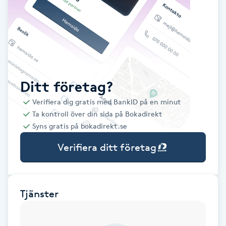
Babylights
Balayage
Bambumassage
Ditt företag?
Verifiera dig gratis med BankID på en minut
Barber
Ta kontroll över din sida på Bokadirekt
Syns gratis på bokadirekt.se
Barnklippning
Verifiera ditt företag
BIAB
Blowout
Tjänster
Bottenfärg