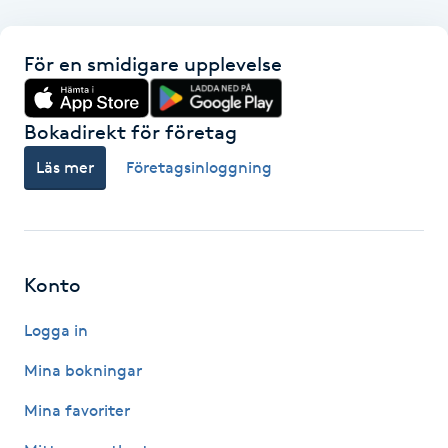
F
För en smidigare upplevelse
Face framing
Bokadirekt för företag
Faceliftmassage
Läs mer
Företagsinloggning
Fet hårbotten
Fettreducering
Konto
Fibromassage
Logga in
Fillers
Mina bokningar
Mina favoriter
Fotmassage