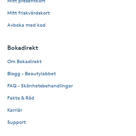
Mitt presentkort
Fotsvamp
Mitt friskvårdskort
Fotvård
Avboka med kod
Fransar
Bokadirekt
Fransborttagning
Om Bokadirekt
Blogg - Beautylabbet
Fransfärgning
FAQ - Skönhetsbehandlingar
Fransförlängning
Fakta & Råd
Fransförlängning Megavolym
Karriär
Support
Fransförlängning Volym