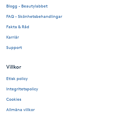
Fransk manikyr
Blogg - Beautylabbet
FAQ - Skönhetsbehandlingar
Fransrengöring
Fakta & Råd
Frekvensterapi
Karriär
Support
Friskvård
Friskvårdsmassage
Villkor
Frisör
Etisk policy
Integritetspolicy
Funktionsanalys
Cookies
Färgning
Allmäna villkor