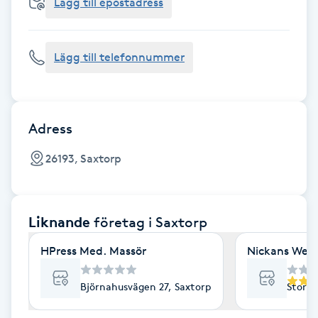
Cryoterapi
Lägg till epostadress
D
Lägg till telefonnummer
Damklippning
Dermapen
Adress
Diamantslipning
26193, Saxtorp
E
Enzympeeling
Liknande
företag
i Saxtorp
Extensions
HPress Med. Massör
Nickans Well
Extensions borttagning
Björnahusvägen 27, Saxtorp
Stora 
Eyeliner-tatuering