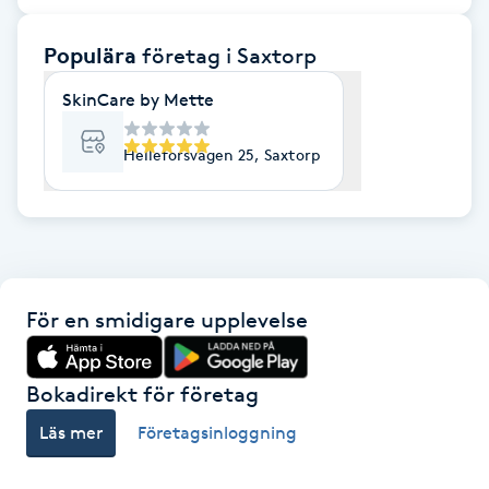
F
Populära
företag
i Saxtorp
Face framing
SkinCare by Mette
Faceliftmassage
Helleforsvägen 25, Saxtorp
Fet hårbotten
Fettreducering
För en smidigare upplevelse
Fibromassage
Fillers
Bokadirekt för företag
Läs mer
Företagsinloggning
Fotmassage