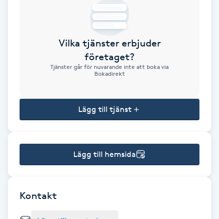
Brynformning
Vilka tjänster erbjuder
Brynfärgning
företaget?
Tjänster går för nuvarande inte att boka via
Brynplockning
Bokadirekt
Bröllopsuppsättning
Lägg till tjänst
C
Celluliter
Lägg till hemsida
Coachning
Color correction
Kontakt