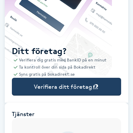
Babylights
Balayage
Bambumassage
Ditt företag?
Verifiera dig gratis med BankID på en minut
Barber
Ta kontroll över din sida på Bokadirekt
Syns gratis på bokadirekt.se
Barnklippning
Verifiera ditt företag
BIAB
Blowout
Tjänster
Bottenfärg