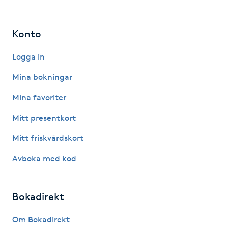
Fotsvamp
Konto
Fotvård
Logga in
Fransar
Mina bokningar
Fransborttagning
Mina favoriter
Mitt presentkort
Fransfärgning
Mitt friskvårdskort
Fransförlängning
Avboka med kod
Fransförlängning Megavolym
Bokadirekt
Fransförlängning Volym
Om Bokadirekt