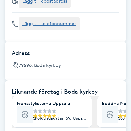
Cryoterapi
Lägg till epostadress
D
Lägg till telefonnummer
Damklippning
Dermapen
Adress
Diamantslipning
79596, Boda kyrkby
E
Enzympeeling
Liknande
företag
i Boda kyrkby
Extensions
Fransstylisterna Uppsala
Buddha Nest 
Extensions borttagning
Sköldungagatan 59, Uppsala
Storga
Eyeliner-tatuering