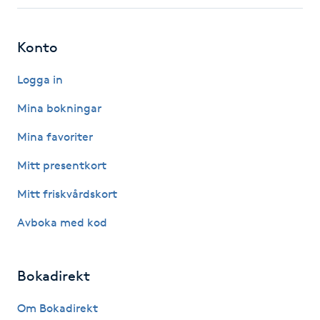
Fotsvamp
Konto
Fotvård
Logga in
Fransar
Mina bokningar
Fransborttagning
Mina favoriter
Mitt presentkort
Fransfärgning
Mitt friskvårdskort
Fransförlängning
Avboka med kod
Fransförlängning Megavolym
Bokadirekt
Fransförlängning Volym
Om Bokadirekt