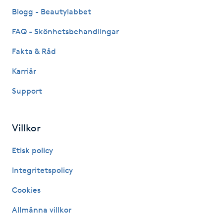
Fransk manikyr
Blogg - Beautylabbet
FAQ - Skönhetsbehandlingar
Fransrengöring
Fakta & Råd
Frekvensterapi
Karriär
Support
Friskvård
Friskvårdsmassage
Villkor
Frisör
Etisk policy
Integritetspolicy
Funktionsanalys
Cookies
Färgning
Allmänna villkor