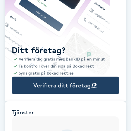
Babylights
Balayage
Bambumassage
Ditt företag?
Verifiera dig gratis med BankID på en minut
Barber
Ta kontroll över din sida på Bokadirekt
Syns gratis på bokadirekt.se
Barnklippning
Verifiera ditt företag
BIAB
Blowout
Tjänster
Bottenfärg