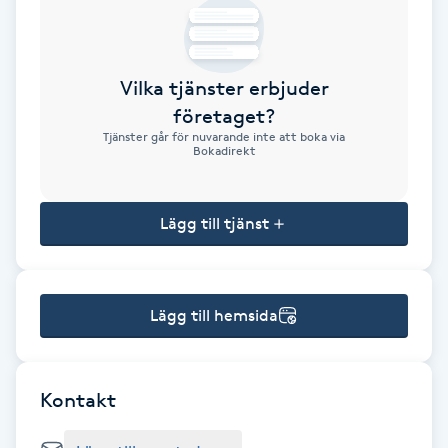
Brynformning
Vilka tjänster erbjuder
Brynfärgning
företaget?
Tjänster går för nuvarande inte att boka via
Brynplockning
Bokadirekt
Bröllopsuppsättning
Lägg till tjänst
C
Celluliter
Lägg till hemsida
Coachning
Color correction
Kontakt