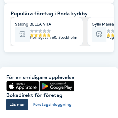
F
Populära
företag
i Boda kyrkby
Face framing
Salong BELLA VITA
Gylls Massag
Faceliftmassage
Hornsgatan 60, Stockholm
Magne
Fet hårbotten
Fettreducering
För en smidigare upplevelse
Fibromassage
Fillers
Bokadirekt för företag
Läs mer
Företagsinloggning
Fotmassage