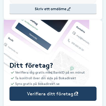
Babylights
Skriv ett omdöme
Balayage
Bambumassage
Barber
Barnklippning
Ditt företag?
Verifiera dig gratis med BankID på en minut
BIAB
Ta kontroll över din sida på Bokadirekt
Syns gratis på bokadirekt.se
Blowout
Verifiera ditt företag
Bottenfärg