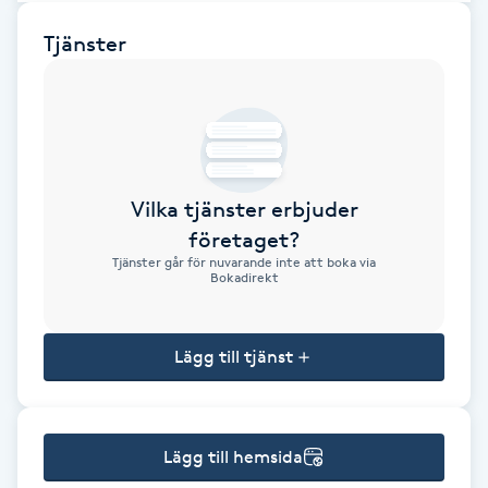
Brynformning
Tjänster
Brynfärgning
Brynplockning
Vilka tjänster erbjuder
Bröllopsuppsättning
företaget?
C
Tjänster går för nuvarande inte att boka via
Bokadirekt
Celluliter
Lägg till tjänst
Coachning
Color correction
Lägg till hemsida