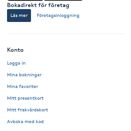
Bokadirekt för företag
Fotsvamp
Läs mer
Företagsinloggning
Fotvård
Fransar
Konto
Fransborttagning
Logga in
Fransfärgning
Mina bokningar
Mina favoriter
Fransförlängning
Mitt presentkort
Fransförlängning Megavolym
Mitt friskvårdskort
Fransförlängning Volym
Avboka med kod