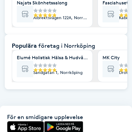
Najats Skönhetssalong
Fasciahuset- 
F
Albrektsvägen 122A, Norrköping
Kabelv
Face framing
Faceliftmassage
Populära
företag
i Norrköping
Fet hårbotten
Elumé Holistisk Hälsa & Hudvård
MK City
Fettreducering
Sandgatan 1, Norrköping
Drottn
Fibromassage
Fillers
För en smidigare upplevelse
Fotmassage