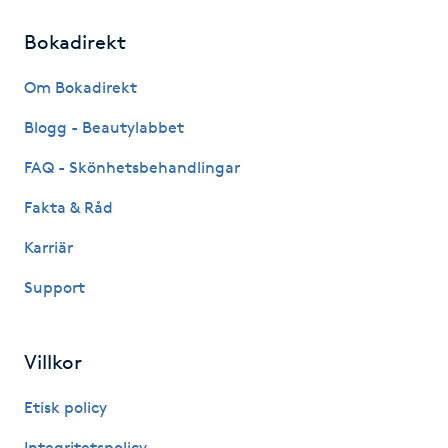
Fransk manikyr
Bokadirekt
Fransrengöring
Om Bokadirekt
Blogg - Beautylabbet
Frekvensterapi
FAQ - Skönhetsbehandlingar
Friskvård
Fakta & Råd
Friskvårdsmassage
Karriär
Support
Frisör
Funktionsanalys
Villkor
Etisk policy
Färgning
Integritetspolicy