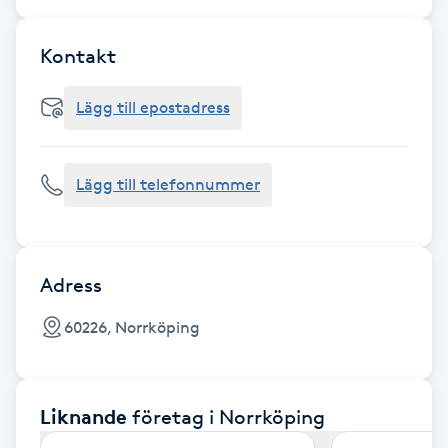
Cryoterapi
D
Kontakt
Damklippning
Lägg till epostadress
Dermapen
Lägg till telefonnummer
Diamantslipning
E
Enzympeeling
Adress
60226, Norrköping
Extensions
Extensions borttagning
Liknande
företag
i Norrköping
Eyeliner-tatuering