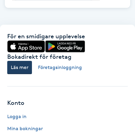
F
Face framing
För en smidigare upplevelse
Faceliftmassage
Bokadirekt för företag
Fet hårbotten
Läs mer
Företagsinloggning
Fettreducering
Fibromassage
Konto
Fillers
Logga in
Fotmassage
Mina bokningar