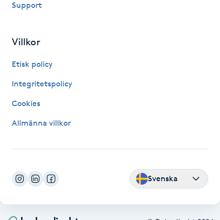
Support
Fransk manikyr
Fransrengöring
Villkor
Etisk policy
Frekvensterapi
Integritetspolicy
Friskvård
Cookies
Friskvårdsmassage
Allmänna villkor
Frisör
Funktionsanalys
Svenska
Färgning