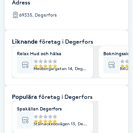
Cryoterapi
Adress
D
69335, Degerfors
Damklippning
Liknande
företag
i Degerfors
Dermapen
Relax Hud och hälsa
Bokningssida
Diamantslipning
E
Medborgargatan 14, Degerfors
BRUKS
Enzympeeling
Populära
företag
i Degerfors
Extensions
Spakällan Degerfors
Extensions borttagning
Stålnackebovägen 13, Degerfors
Eyeliner-tatuering