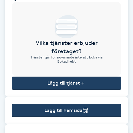
Brynformning
Brynfärgning
Vilka tjänster erbjuder
Brynplockning
företaget?
Tjänster går för nuvarande inte att boka via
Bröllopsuppsättning
Bokadirekt
C
Lägg till tjänst
Celluliter
Coachning
Lägg till hemsida
Color correction