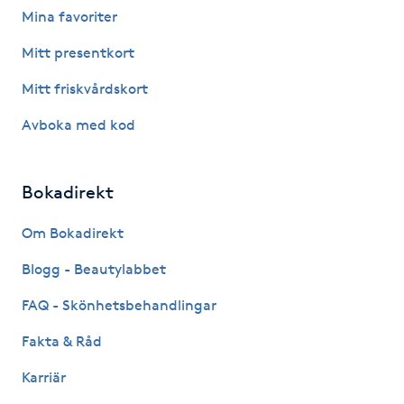
Mina favoriter
Fotsvamp
Mitt presentkort
Fotvård
Mitt friskvårdskort
Fransar
Avboka med kod
Fransborttagning
Bokadirekt
Fransfärgning
Om Bokadirekt
Blogg - Beautylabbet
Fransförlängning
FAQ - Skönhetsbehandlingar
Fransförlängning Megavolym
Fakta & Råd
Fransförlängning Volym
Karriär