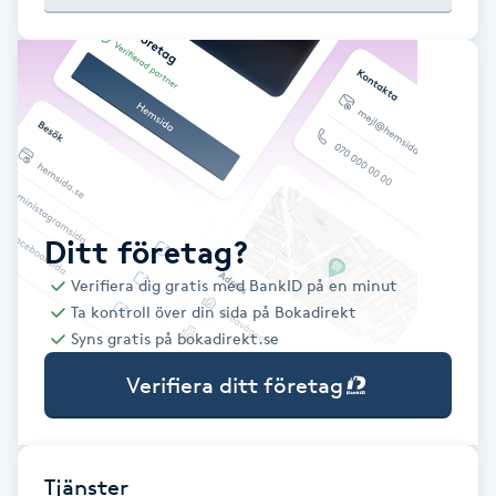
Babylights
Balayage
Bambumassage
Barber
Ditt företag?
Verifiera dig gratis med BankID på en minut
Barnklippning
Ta kontroll över din sida på Bokadirekt
Syns gratis på bokadirekt.se
BIAB
Verifiera ditt företag
Blowout
Bottenfärg
Tjänster