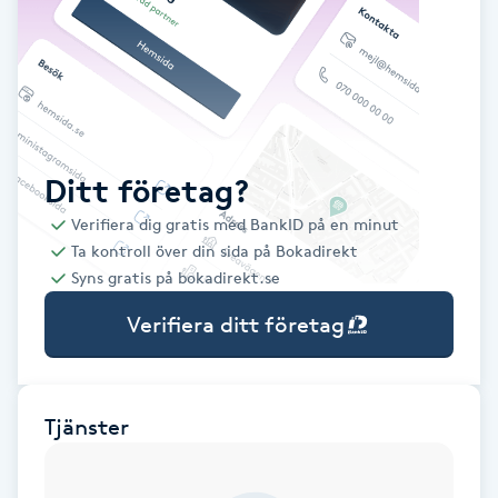
Babylights
Balayage
Bambumassage
Ditt företag?
Verifiera dig gratis med BankID på en minut
Barber
Ta kontroll över din sida på Bokadirekt
Syns gratis på bokadirekt.se
Barnklippning
Verifiera ditt företag
BIAB
Blowout
Tjänster
Bottenfärg