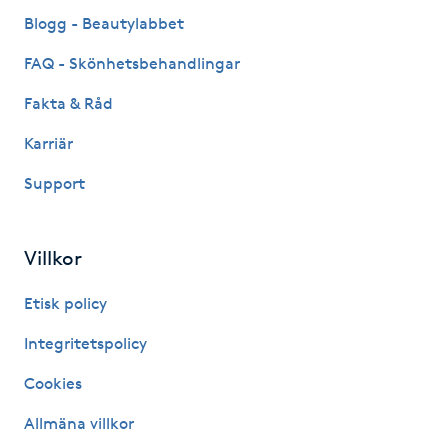
Fransk manikyr
Blogg - Beautylabbet
FAQ - Skönhetsbehandlingar
Fransrengöring
Fakta & Råd
Frekvensterapi
Karriär
Support
Friskvård
Friskvårdsmassage
Villkor
Frisör
Etisk policy
Integritetspolicy
Funktionsanalys
Cookies
Färgning
Allmäna villkor