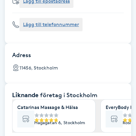
Cryoterapi
Lägg till epostadress
D
Lägg till telefonnummer
Damklippning
Dermapen
Adress
Diamantslipning
11456, Stockholm
E
Enzympeeling
Liknande
företag
i Stockholm
Extensions
Catarinas Massage & Hälsa
EveryBody La
Extensions borttagning
Hagagatan 6, Stockholm
Roslag
Eyeliner-tatuering