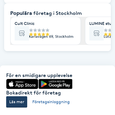
F
Populära
företag
i Stockholm
Face framing
Cult Clinic
LUMINE stud
Faceliftmassage
Karlavägen 69, Stockholm
Lützen
Fet hårbotten
Fettreducering
För en smidigare upplevelse
Fibromassage
Fillers
Bokadirekt för företag
Läs mer
Företagsinloggning
Fotmassage