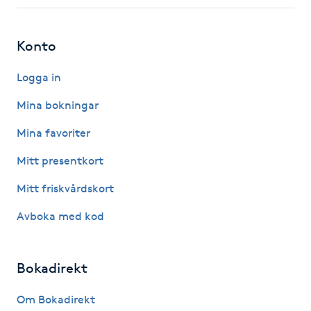
Fotsvamp
Konto
Fotvård
Logga in
Fransar
Mina bokningar
Fransborttagning
Mina favoriter
Mitt presentkort
Fransfärgning
Mitt friskvårdskort
Fransförlängning
Avboka med kod
Fransförlängning Megavolym
Bokadirekt
Fransförlängning Volym
Om Bokadirekt