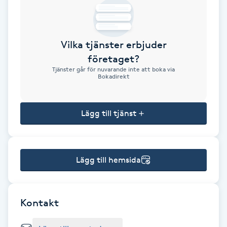
Brynformning
Vilka tjänster erbjuder
Brynfärgning
företaget?
Tjänster går för nuvarande inte att boka via
Brynplockning
Bokadirekt
Bröllopsuppsättning
Lägg till tjänst
C
Celluliter
Lägg till hemsida
Coachning
Color correction
Kontakt