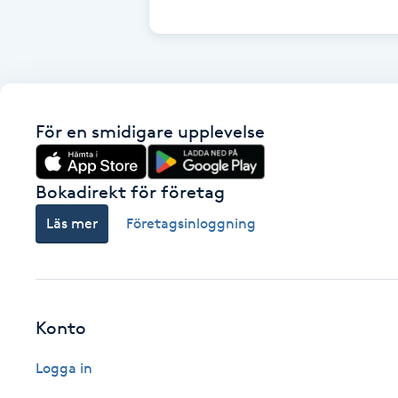
Cryoterapi
D
Damklippning
För en smidigare upplevelse
Dermapen
Diamantslipning
Bokadirekt för företag
E
Läs mer
Företagsinloggning
Enzympeeling
Extensions
Konto
Extensions borttagning
Logga in