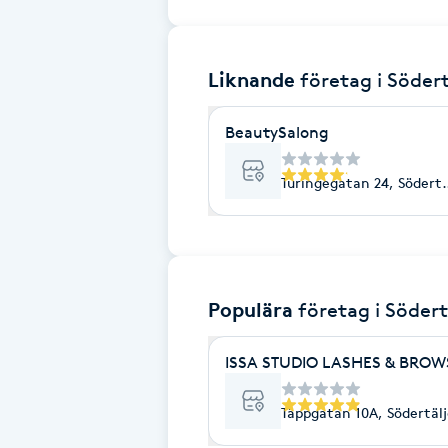
Brynformning
Liknande
företag
i Södert
Brynfärgning
BeautySalong
Brynplockning
Turingegatan 24, Södertä
Bröllopsuppsättning
C
Celluliter
Populära
företag
i Södert
Coachning
ISSA STUDIO LASHES & BROW
Color correction
Täppgatan 10A, Södertäl