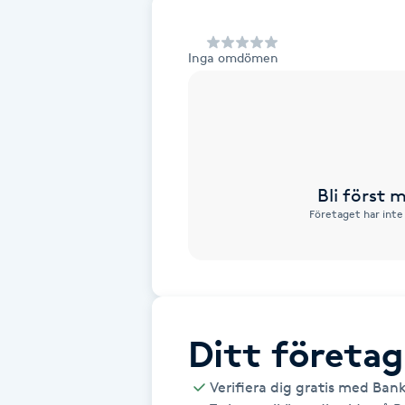
Alternativmedicin
Inga omdömen
Andningsmassage
Ansiktslyft utan kirurgi
Aromamassage
Bli först
Företaget har inte
Ashtanga Yoga
Ayurveda
Ayurvedisk Massage
Ditt företag
Ansiktsbehandling djuprengörande
Verifiera dig gratis med Ban
B