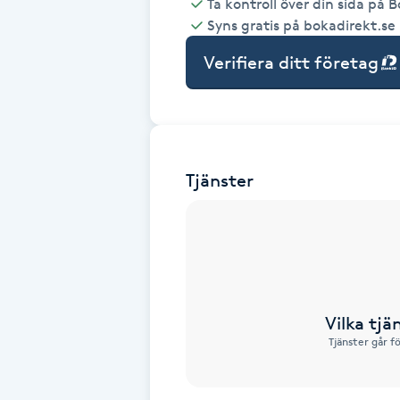
Ta kontroll över din sida på 
Syns gratis på bokadirekt.se
Babylights
Verifiera ditt företag
Balayage
Bambumassage
Tjänster
Barber
Barnklippning
BIAB
Vilka tjä
Blowout
Tjänster går f
Bottenfärg