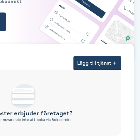
Bokadirekt
Lägg till tjänst
nster erbjuder företaget?
ör nuvarande inte att boka via Bokadirekt