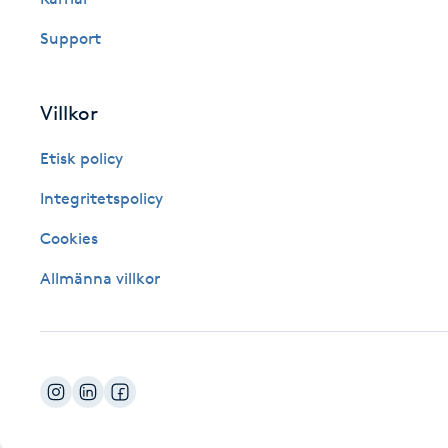
Fotsvamp
Support
Fotvård
Villkor
Fransar
Etisk policy
Fransborttagning
Integritetspolicy
Cookies
Fransfärgning
Allmänna villkor
Fransförlängning
Fransförlängning Megavolym
Fransförlängning Volym