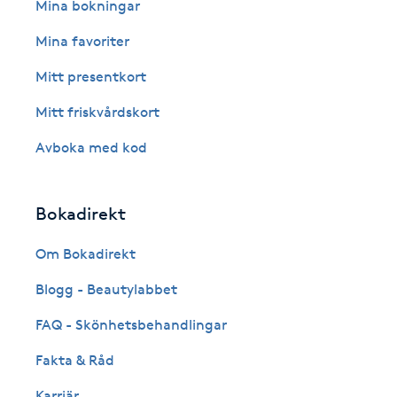
Eyeliner-tatuering
Mina bokningar
F
Mina favoriter
Face framing
Mitt presentkort
Mitt friskvårdskort
Faceliftmassage
Avboka med kod
Fet hårbotten
Bokadirekt
Fettreducering
Om Bokadirekt
Fibromassage
Blogg - Beautylabbet
Fillers
FAQ - Skönhetsbehandlingar
Fakta & Råd
Fotmassage
Karriär