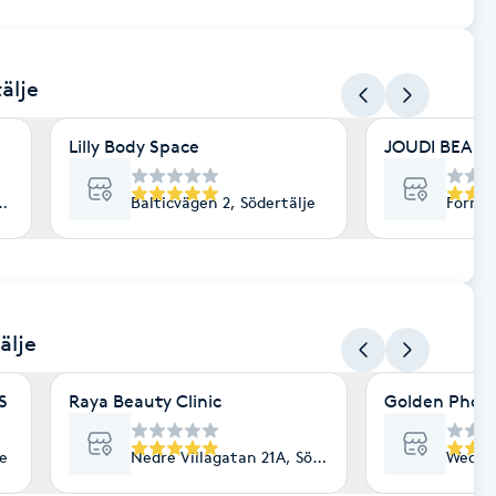
älje
Lilly Body Space
JOUDI BEAUT
lje
Balticvägen 2, Södertälje
Fornhö
älje
S
Raya Beauty Clinic
Golden Phoeni
je
Nedre Villagatan 21A, Södertälje
Wedavä