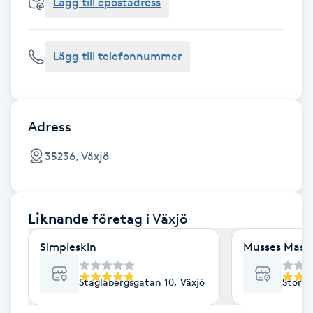
Cryoterapi
Lägg till epostadress
D
Lägg till telefonnummer
Damklippning
Dermapen
Adress
Diamantslipning
35236, Växjö
E
Enzympeeling
Liknande
företag
i Växjö
Extensions
Simpleskin
Musses Mass
Extensions borttagning
Staglabergsgatan 10, Växjö
Storga
Eyeliner-tatuering