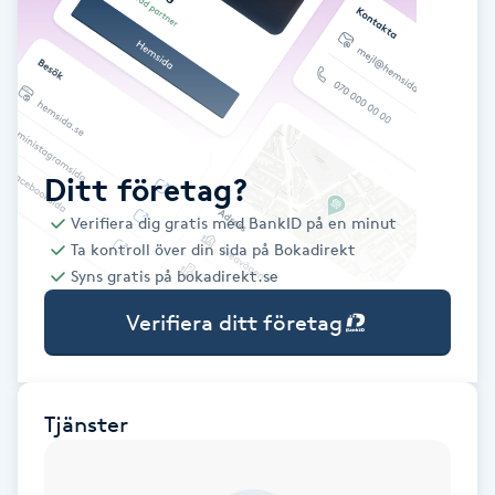
Babylights
Balayage
Bambumassage
Ditt företag?
Verifiera dig gratis med BankID på en minut
Barber
Ta kontroll över din sida på Bokadirekt
Syns gratis på bokadirekt.se
Barnklippning
Verifiera ditt företag
BIAB
Blowout
Tjänster
Bottenfärg