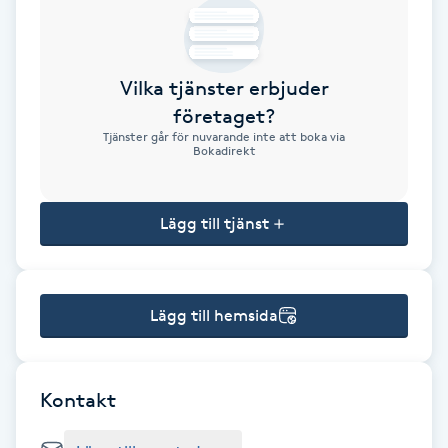
Brynformning
Vilka tjänster erbjuder
Brynfärgning
företaget?
Tjänster går för nuvarande inte att boka via
Brynplockning
Bokadirekt
Bröllopsuppsättning
Lägg till tjänst
C
Celluliter
Lägg till hemsida
Coachning
Color correction
Kontakt