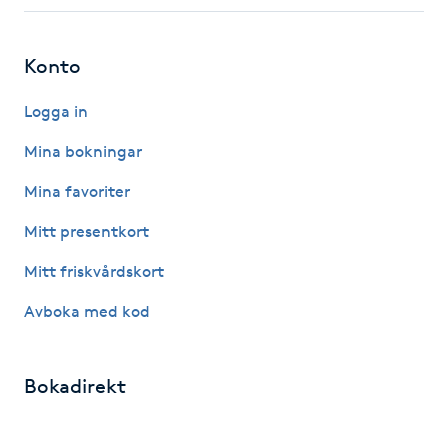
Fotsvamp
Konto
Fotvård
Logga in
Fransar
Mina bokningar
Fransborttagning
Mina favoriter
Mitt presentkort
Fransfärgning
Mitt friskvårdskort
Fransförlängning
Avboka med kod
Fransförlängning Megavolym
Bokadirekt
Fransförlängning Volym
Om Bokadirekt