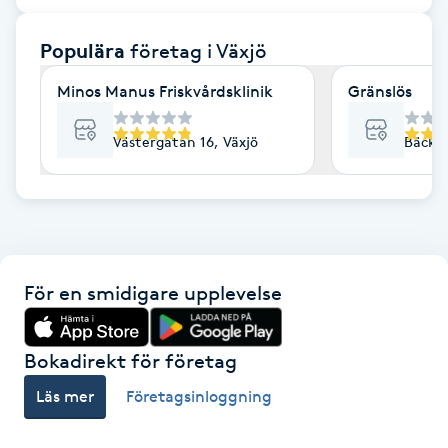
F
Populära
företag
i Växjö
Face framing
Minos Manus Friskvårdsklinik
Gränslös
Faceliftmassage
Västergatan 16, Växjö
Bäckga
Fet hårbotten
Fettreducering
För en smidigare upplevelse
Fibromassage
Fillers
Bokadirekt för företag
Läs mer
Företagsinloggning
Fotmassage