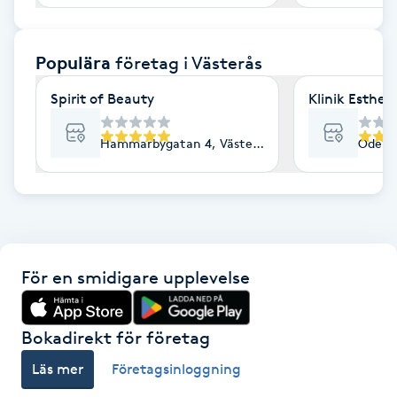
F
Populära
företag
i Västerås
Face framing
Spirit of Beauty
Klinik Esthe
Faceliftmassage
Hammarbygatan 4, Västerås
Odensv
Fet hårbotten
Fettreducering
Fibromassage
För en smidigare upplevelse
Fillers
Bokadirekt för företag
Fotmassage
Läs mer
Företagsinloggning