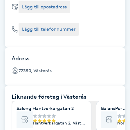
Cryoterapi
Lägg till epostadress
D
Damklippning
Lägg till telefonnummer
Dermapen
Diamantslipning
Adress
E
72350, Västerås
Enzympeeling
Liknande
företag
i Västerås
Extensions
Salong Hantverkargatan 2
BalansPortal
Extensions borttagning
Hantverkargatan 2, Västerås
Norra 
Eyeliner-tatuering