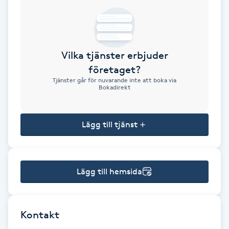
Brynformning
Brynfärgning
Vilka tjänster erbjuder
företaget?
Brynplockning
Tjänster går för nuvarande inte att boka via
Bokadirekt
Bröllopsuppsättning
C
Lägg till tjänst
Celluliter
Lägg till hemsida
Coachning
Color correction
Kontakt