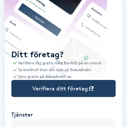
Babylights
Balayage
Bambumassage
Ditt företag?
Barber
Verifiera dig gratis med BankID på en minut
Ta kontroll över din sida på Bokadirekt
Barnklippning
Syns gratis på bokadirekt.se
Verifiera ditt företag
BIAB
Blowout
Tjänster
Bottenfärg