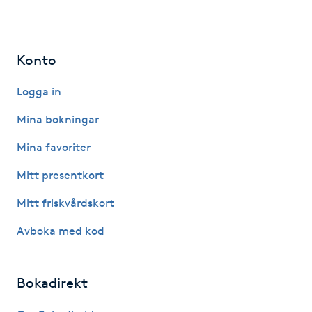
Fotsvamp
Fotvård
Konto
Fransar
Logga in
Mina bokningar
Fransborttagning
Mina favoriter
Fransfärgning
Mitt presentkort
Mitt friskvårdskort
Fransförlängning
Avboka med kod
Fransförlängning Megavolym
Bokadirekt
Fransförlängning Volym