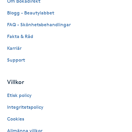
Om Bokadirekt
Fransk manikyr
Blogg - Beautylabbet
Fransrengöring
FAQ - Skönhetsbehandlingar
Fakta & Råd
Frekvensterapi
Karriär
Friskvård
Support
Friskvårdsmassage
Villkor
Frisör
Etisk policy
Funktionsanalys
Integritetspolicy
Cookies
Färgning
Allmänna villkor