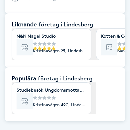
Cryoterapi
D
Liknande
företag
i Lindesberg
Damklippning
N&N Nagel Studio
Kotten & Co
Dermapen
Kristinavägen 25, Lindesberg
Bandyg
Diamantslipning
E
Populära
företag
i Lindesberg
Enzympeeling
Studiebesök Ungdomsmottagningen Lindesberg
Extensions
Kristinavägen 49C, Lindesberg
Extensions borttagning
Eyeliner-tatuering