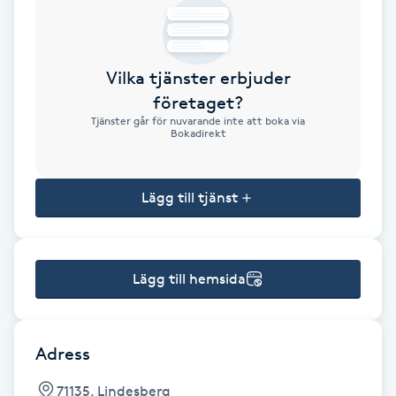
Brynformning
Vilka tjänster erbjuder
Brynfärgning
företaget?
Tjänster går för nuvarande inte att boka via
Brynplockning
Bokadirekt
Bröllopsuppsättning
Lägg till tjänst
C
Celluliter
Lägg till hemsida
Coachning
Color correction
Adress
71135, Lindesberg