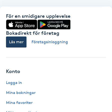
F
För en smidigare upplevelse
Face framing
Bokadirekt för företag
Faceliftmassage
Läs mer
Företagsinloggning
Fet hårbotten
Fettreducering
Konto
Fibromassage
Logga in
Fillers
Mina bokningar
Mina favoriter
Fotmassage