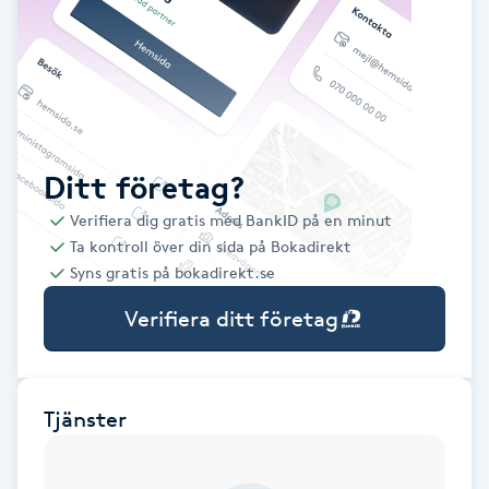
Babylights
Balayage
Bambumassage
Ditt företag?
Verifiera dig gratis med BankID på en minut
Barber
Ta kontroll över din sida på Bokadirekt
Syns gratis på bokadirekt.se
Barnklippning
Verifiera ditt företag
BIAB
Blowout
Tjänster
Bottenfärg