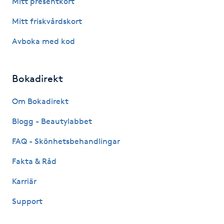
Mitt presentkort
Fotsvamp
Mitt friskvårdskort
Fotvård
Avboka med kod
Fransar
Bokadirekt
Fransborttagning
Om Bokadirekt
Blogg - Beautylabbet
Fransfärgning
FAQ - Skönhetsbehandlingar
Fransförlängning
Fakta & Råd
Fransförlängning Megavolym
Karriär
Support
Fransförlängning Volym