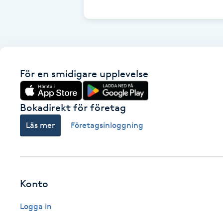
Cryoterapi
D
Damklippning
För en smidigare upplevelse
Dermapen
Diamantslipning
Bokadirekt för företag
E
Läs mer
Företagsinloggning
Enzympeeling
Extensions
Konto
Extensions borttagning
Logga in