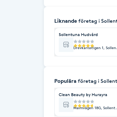
Brynformning
Liknande
företag
i Solle
Brynfärgning
Sollentuna Hudvård
Brynplockning
Drevkarlsstigen 1, Solle
Bröllopsuppsättning
C
Celluliter
Populära
företag
i Solle
Coachning
Clean Beauty by Hurayra
Color correction
Malmvägen 18G, Sollent