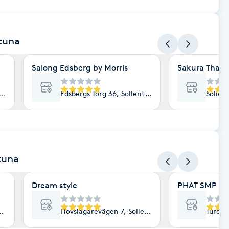
ntuna
Salong Edsberg by Morris
Sakura Thai
ntuna
Edsbergs Torg 36, Sollentuna
Sollen
ntuna
Dream style
PHAT SMP CL
una
Hovslagarevägen 7, Sollentuna
Turebe