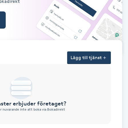
Bokadirekt
Lägg till tjänst
nster erbjuder företaget?
ör nuvarande inte att boka via Bokadirekt