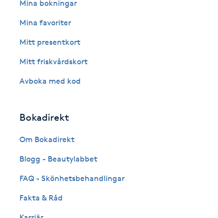
Eyeliner-tatuering
Mina bokningar
F
Mina favoriter
Face framing
Mitt presentkort
Mitt friskvårdskort
Faceliftmassage
Avboka med kod
Fet hårbotten
Bokadirekt
Fettreducering
Om Bokadirekt
Fibromassage
Blogg - Beautylabbet
Fillers
FAQ - Skönhetsbehandlingar
Fakta & Råd
Fotmassage
Karriär