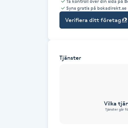
Ta kontroll över din sida på 
Syns gratis på bokadirekt.se
Babylights
Verifiera ditt företag
Balayage
Bambumassage
Tjänster
Barber
Barnklippning
BIAB
Vilka tjä
Blowout
Tjänster går f
Bottenfärg