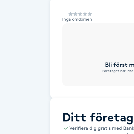
Alternativmedicin
Inga omdömen
Andningsmassage
Ansiktslyft utan kirurgi
Aromamassage
Bli först
Företaget har inte
Ashtanga Yoga
Ayurveda
Ayurvedisk Massage
Ditt företag
Ansiktsbehandling djuprengörande
Verifiera dig gratis med Ban
B