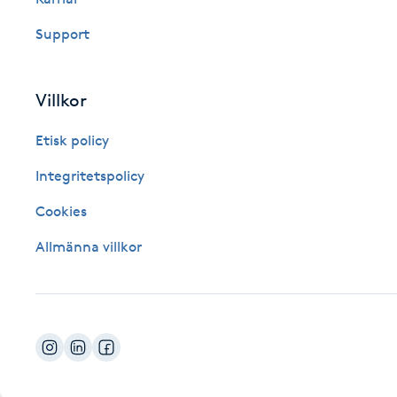
Fotsvamp
Support
Fotvård
Villkor
Fransar
Etisk policy
Fransborttagning
Integritetspolicy
Cookies
Fransfärgning
Allmänna villkor
Fransförlängning
Fransförlängning Megavolym
Fransförlängning Volym