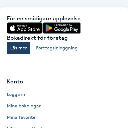
F
För en smidigare upplevelse
Face framing
Bokadirekt för företag
Faceliftmassage
Läs mer
Företagsinloggning
Fet hårbotten
Fettreducering
Konto
Fibromassage
Logga in
Fillers
Mina bokningar
Mina favoriter
Fotmassage