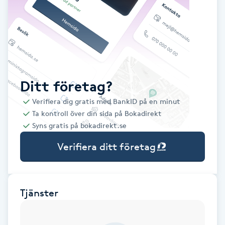
Babylights
Balayage
Bambumassage
Ditt företag?
Verifiera dig gratis med BankID på en minut
Barber
Ta kontroll över din sida på Bokadirekt
Syns gratis på bokadirekt.se
Barnklippning
Verifiera ditt företag
BIAB
Blowout
Tjänster
Bottenfärg