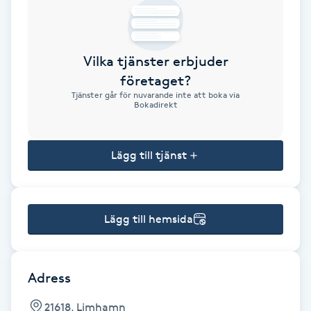
Brynformning
Vilka tjänster erbjuder
Brynfärgning
företaget?
Tjänster går för nuvarande inte att boka via
Brynplockning
Bokadirekt
Bröllopsuppsättning
Lägg till tjänst
C
Celluliter
Lägg till hemsida
Coachning
Color correction
Adress
21618, Limhamn