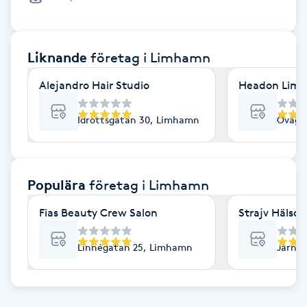
Cryoterapi
D
Liknande
företag
i Limhamn
Damklippning
Alejandro Hair Studio
Headon Lim
Dermapen
Idrottsgatan 30, Limhamn
Öväge
Diamantslipning
E
Populära
företag
i Limhamn
Enzympeeling
Fias Beauty Crew Salon
Strajv Hälsos
Extensions
Linnégatan 25, Limhamn
Järnv
Extensions borttagning
Eyeliner-tatuering