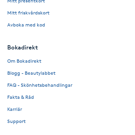
Mitt presentkort
Fotsvamp
Mitt friskvårdskort
Fotvård
Avboka med kod
Fransar
Bokadirekt
Fransborttagning
Om Bokadirekt
Blogg - Beautylabbet
Fransfärgning
FAQ - Skönhetsbehandlingar
Fransförlängning
Fakta & Råd
Fransförlängning Megavolym
Karriär
Support
Fransförlängning Volym