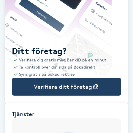
Babylights
Balayage
Bambumassage
Ditt företag?
Verifiera dig gratis med BankID på en minut
Barber
Ta kontroll över din sida på Bokadirekt
Syns gratis på bokadirekt.se
Barnklippning
Verifiera ditt företag
BIAB
Blowout
Tjänster
Bottenfärg