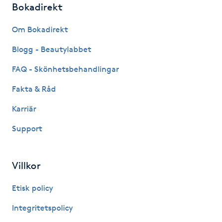
Bokadirekt
Fotsvamp
Om Bokadirekt
Fotvård
Blogg - Beautylabbet
Fransar
FAQ - Skönhetsbehandlingar
Fakta & Råd
Fransborttagning
Karriär
Fransfärgning
Support
Fransförlängning
Villkor
Fransförlängning Megavolym
Etisk policy
Fransförlängning Volym
Integritetspolicy