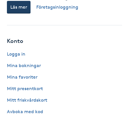
Läs mer
Företagsinloggning
F
Face framing
Faceliftmassage
Konto
Fet hårbotten
Logga in
Mina bokningar
Fettreducering
Mina favoriter
Fibromassage
Mitt presentkort
Mitt friskvårdskort
Fillers
Avboka med kod
Fotmassage