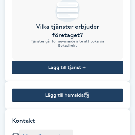
Brynformning
Vilka tjänster erbjuder
Brynfärgning
företaget?
Tjänster går för nuvarande inte att boka via
Brynplockning
Bokadirekt
Bröllopsuppsättning
Lägg till tjänst
C
Celluliter
Lägg till hemsida
Coachning
Color correction
Kontakt