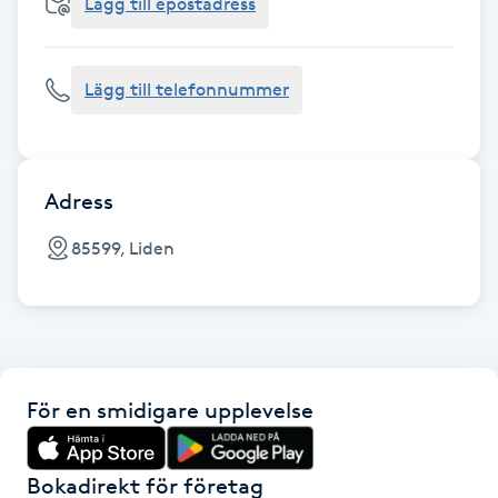
Cryoterapi
Lägg till epostadress
D
Lägg till telefonnummer
Damklippning
Dermapen
Adress
Diamantslipning
85599, Liden
E
Enzympeeling
Extensions
För en smidigare upplevelse
Extensions borttagning
Bokadirekt för företag
Eyeliner-tatuering