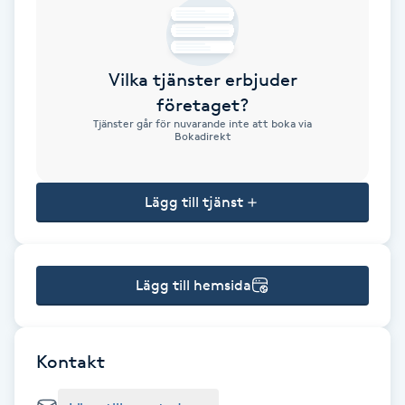
Brynformning
Vilka tjänster erbjuder
Brynfärgning
företaget?
Tjänster går för nuvarande inte att boka via
Brynplockning
Bokadirekt
Bröllopsuppsättning
Lägg till tjänst
C
Celluliter
Lägg till hemsida
Coachning
Color correction
Kontakt