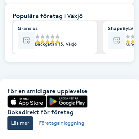
F
Populära
företag
i Växjö
Face framing
Gränslös
ShapeByLV
Faceliftmassage
Bäckgatan 15, Växjö
Kungsg
Fet hårbotten
Fettreducering
För en smidigare upplevelse
Fibromassage
Fillers
Bokadirekt för företag
Läs mer
Företagsinloggning
Fotmassage