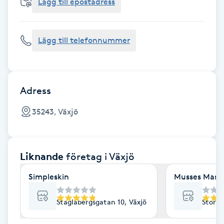
Cryoterapi
Lägg till epostadress
D
Lägg till telefonnummer
Damklippning
Dermapen
Adress
Diamantslipning
35243, Växjö
E
Enzympeeling
Liknande
företag
i Växjö
Extensions
Simpleskin
Musses Mass
Extensions borttagning
Staglabergsgatan 10, Växjö
Storga
Eyeliner-tatuering