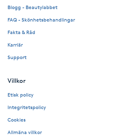
Fransk manikyr
Blogg - Beautylabbet
FAQ - Skönhetsbehandlingar
Fransrengöring
Fakta & Råd
Frekvensterapi
Karriär
Support
Friskvård
Friskvårdsmassage
Villkor
Frisör
Etisk policy
Integritetspolicy
Funktionsanalys
Cookies
Färgning
Allmäna villkor