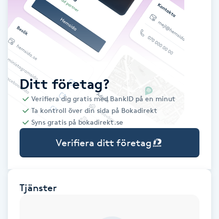
Babylights
Balayage
Bambumassage
Ditt företag?
Verifiera dig gratis med BankID på en minut
Barber
Ta kontroll över din sida på Bokadirekt
Syns gratis på bokadirekt.se
Barnklippning
Verifiera ditt företag
BIAB
Blowout
Tjänster
Bottenfärg