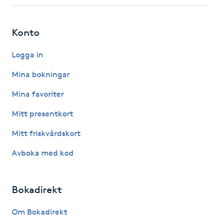
Fotsvamp
Konto
Fotvård
Logga in
Fransar
Mina bokningar
Fransborttagning
Mina favoriter
Mitt presentkort
Fransfärgning
Mitt friskvårdskort
Fransförlängning
Avboka med kod
Fransförlängning Megavolym
Bokadirekt
Fransförlängning Volym
Om Bokadirekt