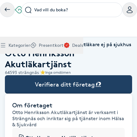
Vad vill du boka?
Boka klippning, färg, balayage eller barberare - allt
Thaimassage, gravidmassage, koppning eller klassisk
Manikyr, nagelförlängning, akryl eller gellack - boka
Lashlift, browlift, fransförlängning och trådning - få
Ansiktsbehandling, microneedling, Dermapen eller
Spraytan, fillers, tandblekning eller makeup -
Akupunktur, kiropraktik, yoga eller samtalsterapi -
Presentkort på Bokadirekt
Deals
A
Hem
Hälsa & Sjukvård
Specialistläkare ej på sjukhus
Köp Friskvårdskort
Kategorier
Presentkort
Deals
för ditt hår på ett ställe.
- hitta rätt behandling här.
dina naglar hos proffs.
form och färg med stil.
LPG - boka din hudvård nu.
upptäck skönhetsbehandlingar här.
boka din väg till välmående.
Otto Henriksson
Gäller för friskvårdstjänster hos 4 500+ utövare
Köp Presentkort
Hitta en deal
Akne
Frisör nära mig
Massage nära mig
Naglar nära mig
Fransar & Bryn nära mig
Hudvård nära mig
Skönhet nära mig
Hälsa nära mig
Gäller hos 10 000+ specialister - digital eller fysisk
Alltid med rabatt
Akutläkartjänst
Mitt friskvårdskort
leverans
POPULÄRA DEALSKATEGORIER
Aknebehandling
64593
strängnäs
Inga omdömen
POPULÄRA FRISKVÅRDSTJÄNSTER
POPULÄRA TJÄNSTER
POPULÄRA TJÄNSTER
POPULÄRA TJÄNSTER
POPULÄRA TJÄNSTER
POPULÄRA TJÄNSTER
POPULÄRA TJÄNSTER
POPULÄRA TJÄNSTER
Mitt presentkort
Frisör
Lashlift
Verifiera ditt företag
Massage
Koppningsmassage
Klippning
Thaimassage
Pedikyr
Fransar
Ansiktsbehandling
Fillers
Kiropraktik
Barnklippning
Fotmassage
Gele naglar
Microblading
Dermapen
Kosmetisk tatuering
Yoga
POPULÄRT ATT BOKA
Akrylnaglar
Barberare
Browlift
Thaimassage
Taktil massage
Frisör
Manikyr
Herrklippning
Svensk massage
Nagelförlängning
Fransförlängning
Microneedling
Piercing
Naprapati
Balayage
Ansiktsmassage
Akrylnaglar
Trådning
Pigmentfläckar
Makeup
Träning
Om företaget
Massage
Naglar
Akupressur
Ansiktsmassage
Naprapati
Massage
Hudvård
Slingor
Klassisk massage
Manikyr
Lashlift
Headspa
Spraytan
Medicinsk fotvård
Keratin
Taktil massage
Fransk manikyr
Singel fransar
Rosaceabehandling
Skinbooster
Sjukgymnastik
Otto Henriksson Akutläkartjänst är verksamt i
Hudvård
Manikyr
Strängnäs och inriktar sig på tjänster inom Hälsa
Fotmassage
Kiropraktik
Thaimassage
Ansiktsbehandling
Hårförlängning
Lymfmassage
Nagelvård
Ögonbryn
LPG
Tandblekning
Estetisk fotvård
Olaplex
Koppningsmassage
Borttagning
Fransfärgning
Kärlbehandling
PRP
Samtalsterapi
Akupunktur
& Sjukvård
Ansiktsbehandling
Pedikyr
Lymfmassage
Träning
Ansiktsmassage
Microneedling
Barberare
Gravidmassage
Gellack
Browlift
HIFU
Tatuering
Akupunktur
Reparation
Volymfransar
Aknebehandling
Hyperhidros
Healing