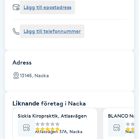
Cryoterapi
Lägg till epostadress
D
Damklippning
Lägg till telefonnummer
Dermapen
Diamantslipning
Adress
E
13145, Nacka
Enzympeeling
Liknande
företag
i Nacka
Extensions
Sickla Kiropraktik, Atlasvägen
BLANCO Nail 
Extensions borttagning
Atlasvägen 37A, Nacka
Nacka
Eyeliner-tatuering