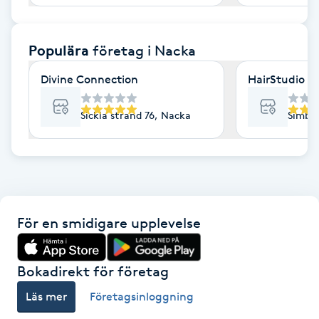
F
Populära
företag
i Nacka
Face framing
Divine Connection
HairStudio Si
Faceliftmassage
Sickla strand 76, Nacka
Simba
Fet hårbotten
Fettreducering
Fibromassage
För en smidigare upplevelse
Fillers
Bokadirekt för företag
Fotmassage
Läs mer
Företagsinloggning