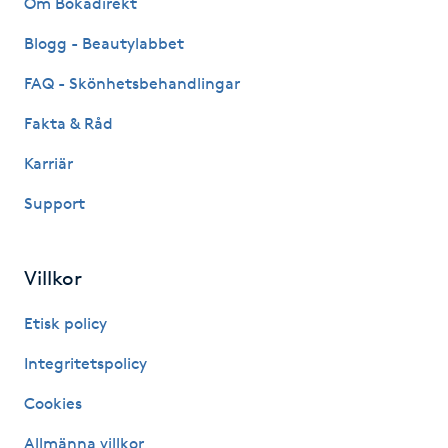
Om Bokadirekt
Fransk manikyr
Blogg - Beautylabbet
Fransrengöring
FAQ - Skönhetsbehandlingar
Fakta & Råd
Frekvensterapi
Karriär
Friskvård
Support
Friskvårdsmassage
Villkor
Frisör
Etisk policy
Funktionsanalys
Integritetspolicy
Cookies
Färgning
Allmänna villkor