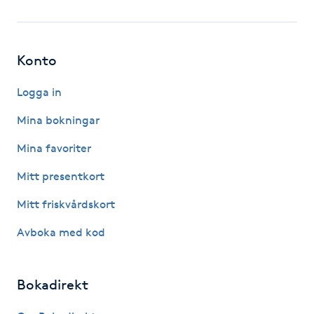
Fotsvamp
Fotvård
Konto
Fransar
Logga in
Mina bokningar
Fransborttagning
Mina favoriter
Fransfärgning
Mitt presentkort
Mitt friskvårdskort
Fransförlängning
Avboka med kod
Fransförlängning Megavolym
Bokadirekt
Fransförlängning Volym