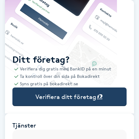
Babylights
Balayage
Bambumassage
Ditt företag?
Barber
Verifiera dig gratis med BankID på en minut
Ta kontroll över din sida på Bokadirekt
Barnklippning
Syns gratis på bokadirekt.se
Verifiera ditt företag
BIAB
Blowout
Tjänster
Bottenfärg