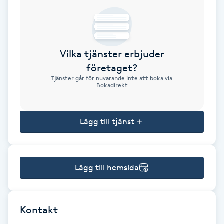
Brynformning
Brynfärgning
Vilka tjänster erbjuder
företaget?
Brynplockning
Tjänster går för nuvarande inte att boka via
Bokadirekt
Bröllopsuppsättning
C
Lägg till tjänst
Celluliter
Lägg till hemsida
Coachning
Color correction
Kontakt