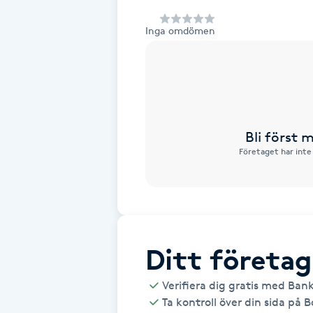
Alternativmedicin
Inga omdömen
Andningsmassage
Ansiktslyft utan kirurgi
Aromamassage
Bli först
Företaget har inte
Ashtanga Yoga
Ayurveda
Ayurvedisk Massage
Ditt företag
Verifiera dig gratis med Ban
Ansiktsbehandling djuprengörande
Ta kontroll över din sida på 
B