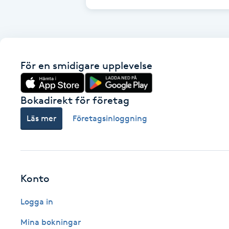
Cryoterapi
D
Damklippning
För en smidigare upplevelse
Dermapen
Bokadirekt för företag
Diamantslipning
Läs mer
Företagsinloggning
E
Enzympeeling
Extensions
Konto
Logga in
Extensions borttagning
Mina bokningar