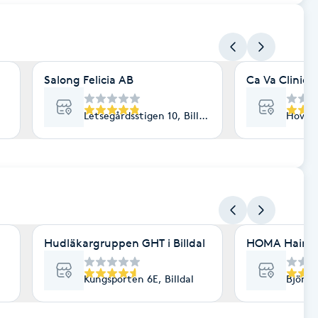
Salong Felicia AB
Ca Va Cliniqu
Letsegårdsstigen 10, Billdal
Hovås 
Hudläkargruppen GHT i Billdal
HOMA Hair A
Kungsporten 6E, Billdal
Björkl