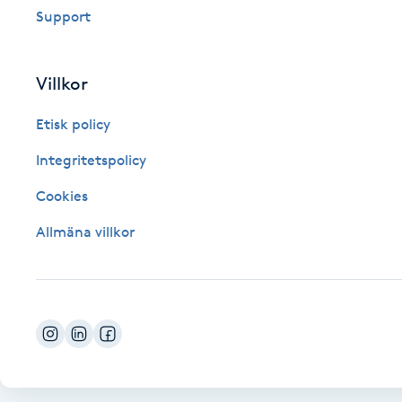
Support
Fotsvamp
Fotvård
Villkor
Etisk policy
Fransar
Integritetspolicy
Fransborttagning
Cookies
Fransfärgning
Allmäna villkor
Fransförlängning
Fransförlängning Megavolym
Fransförlängning Volym