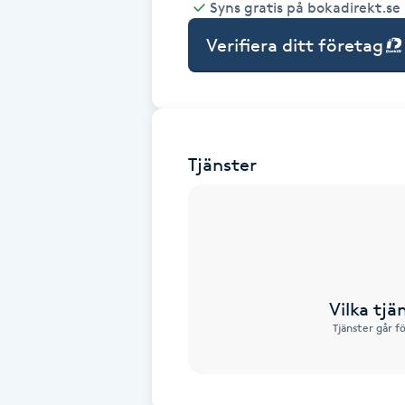
Syns gratis på bokadirekt.se
Babylights
Verifiera ditt företag
Balayage
Bambumassage
Tjänster
Barber
Barnklippning
BIAB
Vilka tjä
Tjänster går f
Blowout
Bottenfärg