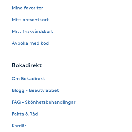
Eyeliner-tatuering
Mina favoriter
F
Mitt presentkort
Face framing
Mitt friskvårdskort
Faceliftmassage
Avboka med kod
Fet hårbotten
Bokadirekt
Fettreducering
Om Bokadirekt
Blogg - Beautylabbet
Fibromassage
FAQ - Skönhetsbehandlingar
Fillers
Fakta & Råd
Fotmassage
Karriär