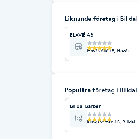
Brynformning
Liknande
företag
i Billdal
Brynfärgning
ELAVIÉ AB
Brynplockning
Hovås Allé 18, Hovås
Bröllopsuppsättning
C
Populära
företag
i Billdal
Celluliter
Billdal Barber
Coachning
Kungsporten 1G, Billdal
Color correction