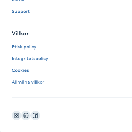
Fotsvamp
Support
Fotvård
Villkor
Fransar
Etisk policy
Fransborttagning
Integritetspolicy
Cookies
Fransfärgning
Allmäna villkor
Fransförlängning
Fransförlängning Megavolym
Fransförlängning Volym