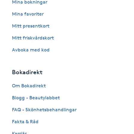
Eyeliner-tatuering
Mina bokningar
F
Mina favoriter
Face framing
Mitt presentkort
Mitt friskvårdskort
Faceliftmassage
Avboka med kod
Fet hårbotten
Bokadirekt
Fettreducering
Om Bokadirekt
Fibromassage
Blogg - Beautylabbet
Fillers
FAQ - Skönhetsbehandlingar
Fakta & Råd
Fotmassage
Karriär