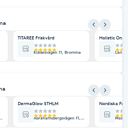
ma
TITAREE Friskvård
Holistic One
Klädesvägen 11, Bromma
Långs
ma
DermaGlow STHLM
Nordiska Fri
Bromma
Abrahamsbergsvägen 11, Bromma
Masug