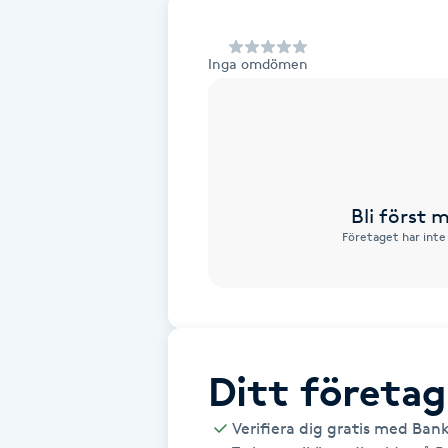
Alternativmedicin
Inga omdömen
Andningsmassage
Ansiktslyft utan kirurgi
Aromamassage
Bli först
Företaget har inte
Ashtanga Yoga
Ayurveda
Ayurvedisk Massage
Ditt företag
Ansiktsbehandling djuprengörande
Verifiera dig gratis med Ban
B