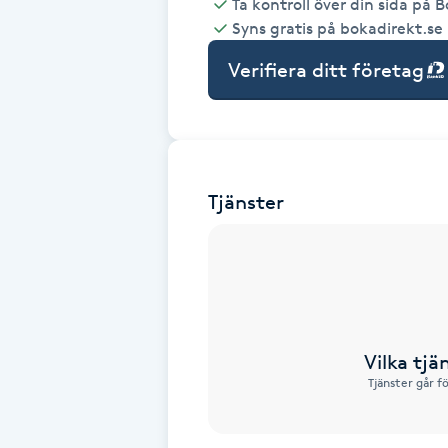
Ta kontroll över din sida på 
Syns gratis på bokadirekt.se
Babylights
Verifiera ditt företag
Balayage
Bambumassage
Tjänster
Barber
Barnklippning
BIAB
Vilka tjä
Blowout
Tjänster går f
Bottenfärg