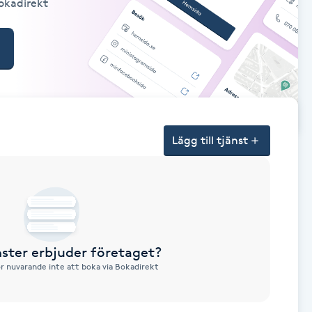
Bokadirekt
Lägg till tjänst
nster erbjuder företaget?
ör nuvarande inte att boka via Bokadirekt