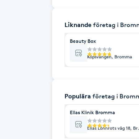
Brynformning
Liknande
företag
i Brom
Brynfärgning
Beauty Box
Brynplockning
Köpsvängen, Bromma
Bröllopsuppsättning
C
Celluliter
Populära
företag
i Brom
Coachning
Ellas Klinik Bromma
Color correction
Elias Lönnrots väg 18, 