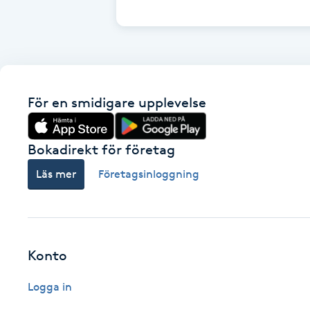
Cryoterapi
D
Damklippning
För en smidigare upplevelse
Dermapen
Diamantslipning
Bokadirekt för företag
E
Läs mer
Företagsinloggning
Enzympeeling
Extensions
Konto
Extensions borttagning
Logga in