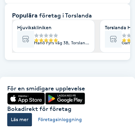
F
Populära
företag
i Torslanda
Face framing
Hjuvikskliniken
Torslanda Hu
Faceliftmassage
Hanö Fyrs väg 3B, Torslanda
Gamla 
Fet hårbotten
Fettreducering
För en smidigare upplevelse
Fibromassage
Fillers
Bokadirekt för företag
Läs mer
Företagsinloggning
Fotmassage