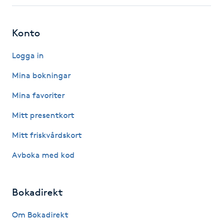
Fotsvamp
Konto
Fotvård
Logga in
Fransar
Mina bokningar
Fransborttagning
Mina favoriter
Mitt presentkort
Fransfärgning
Mitt friskvårdskort
Fransförlängning
Avboka med kod
Fransförlängning Megavolym
Bokadirekt
Fransförlängning Volym
Om Bokadirekt