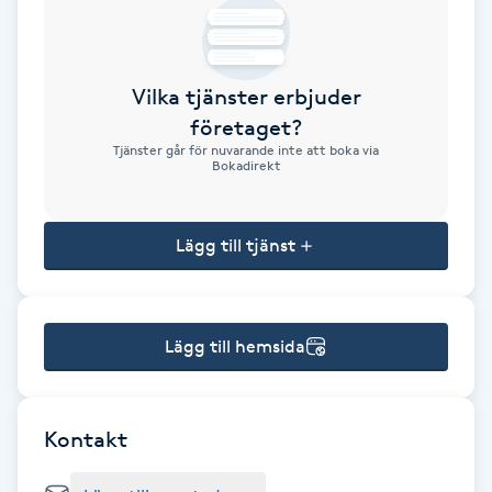
Brynformning
Vilka tjänster erbjuder
Brynfärgning
företaget?
Tjänster går för nuvarande inte att boka via
Brynplockning
Bokadirekt
Bröllopsuppsättning
Lägg till tjänst
C
Celluliter
Lägg till hemsida
Coachning
Color correction
Kontakt