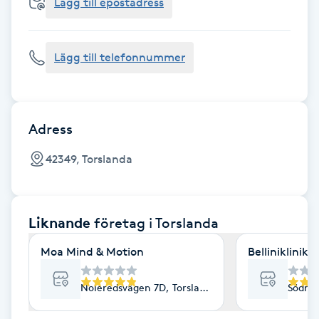
Cryoterapi
Lägg till epostadress
D
Lägg till telefonnummer
Damklippning
Dermapen
Adress
Diamantslipning
42349, Torslanda
E
Enzympeeling
Liknande
företag
i Torslanda
Extensions
Moa Mind & Motion
Belliniklinike
Extensions borttagning
Noleredsvägen 7D, Torslanda
Södra 
Eyeliner-tatuering