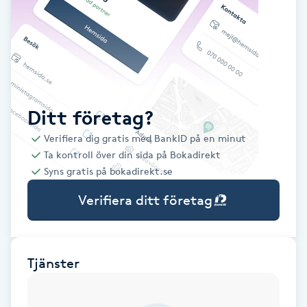
Babylights
Balayage
Bambumassage
Ditt företag?
Verifiera dig gratis med BankID på en minut
Barber
Ta kontroll över din sida på Bokadirekt
Syns gratis på bokadirekt.se
Barnklippning
Verifiera ditt företag
BIAB
Blowout
Tjänster
Bottenfärg