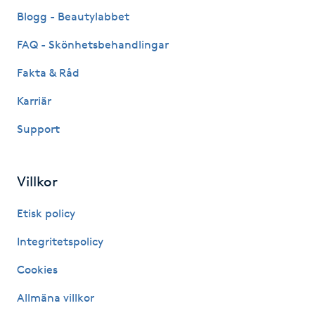
Fransk manikyr
Blogg - Beautylabbet
FAQ - Skönhetsbehandlingar
Fransrengöring
Fakta & Råd
Frekvensterapi
Karriär
Support
Friskvård
Friskvårdsmassage
Villkor
Frisör
Etisk policy
Integritetspolicy
Funktionsanalys
Cookies
Färgning
Allmäna villkor