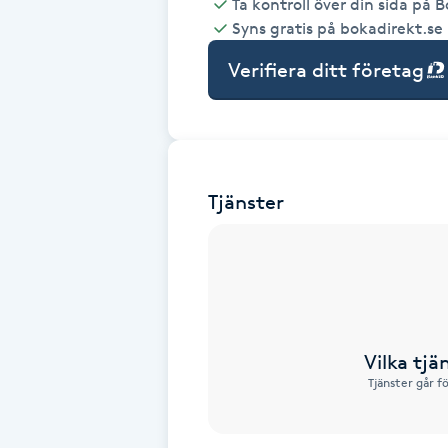
Ta kontroll över din sida på 
Syns gratis på bokadirekt.se
Babylights
Verifiera ditt företag
Balayage
Bambumassage
Tjänster
Barber
Barnklippning
BIAB
Vilka tjä
Blowout
Tjänster går f
Bottenfärg