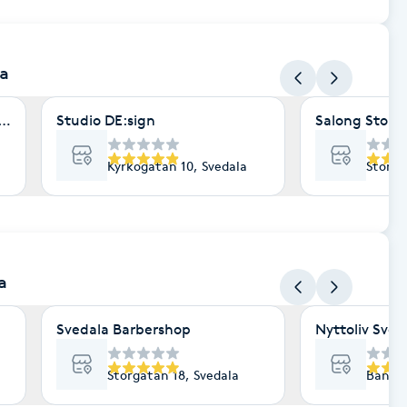
la
rgatan 40
Studio DE:sign
Salong Storg
Kyrkogatan 10, Svedala
Storga
a
Svedala Barbershop
Nyttoliv Sved
Storgatan 18, Svedala
Bankga