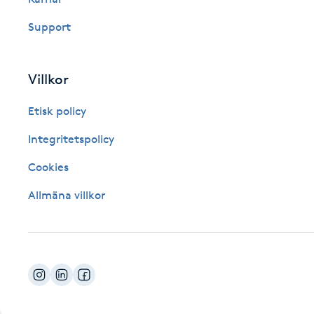
Fotsvamp
Support
Fotvård
Villkor
Fransar
Etisk policy
Fransborttagning
Integritetspolicy
Cookies
Fransfärgning
Allmäna villkor
Fransförlängning
Fransförlängning Megavolym
Fransförlängning Volym