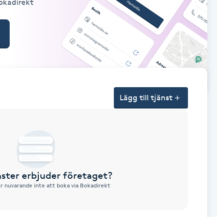
Bokadirekt
Lägg till tjänst
nster erbjuder företaget?
ör nuvarande inte att boka via Bokadirekt