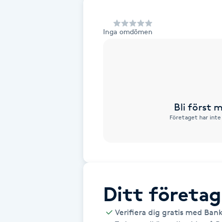
Alternativmedicin
Inga omdömen
Andningsmassage
Ansiktslyft utan kirurgi
Aromamassage
Bli först
Företaget har inte
Ashtanga Yoga
Ayurveda
Ayurvedisk Massage
Ditt företag
Ansiktsbehandling djuprengörande
Verifiera dig gratis med Ban
B