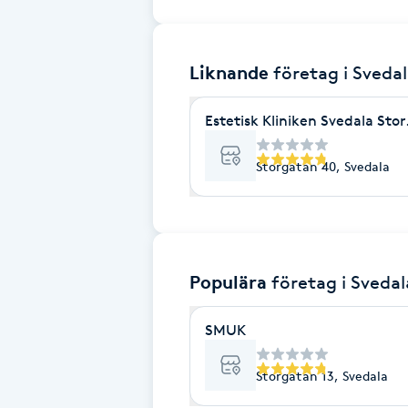
Brynformning
Liknande
företag
i Sveda
Brynfärgning
Estetisk Kliniken Svedala Sto
Brynplockning
Storgatan 40, Svedala
Bröllopsuppsättning
C
Celluliter
Populära
företag
i Svedal
Coachning
SMUK
Color correction
Storgatan 13, Svedala