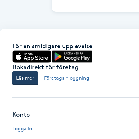
Cryoterapi
D
Damklippning
För en smidigare upplevelse
Dermapen
Diamantslipning
Bokadirekt för företag
E
Läs mer
Företagsinloggning
Enzympeeling
Extensions
Konto
Extensions borttagning
Logga in