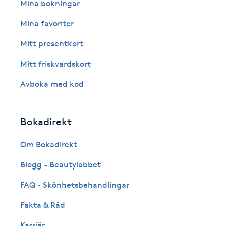
Eyeliner-tatuering
Mina bokningar
F
Mina favoriter
Face framing
Mitt presentkort
Mitt friskvårdskort
Faceliftmassage
Avboka med kod
Fet hårbotten
Bokadirekt
Fettreducering
Om Bokadirekt
Fibromassage
Blogg - Beautylabbet
Fillers
FAQ - Skönhetsbehandlingar
Fakta & Råd
Fotmassage
Karriär