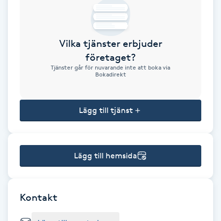
Brynformning
Vilka tjänster erbjuder
Brynfärgning
företaget?
Tjänster går för nuvarande inte att boka via
Brynplockning
Bokadirekt
Bröllopsuppsättning
Lägg till tjänst
C
Celluliter
Lägg till hemsida
Coachning
Color correction
Kontakt