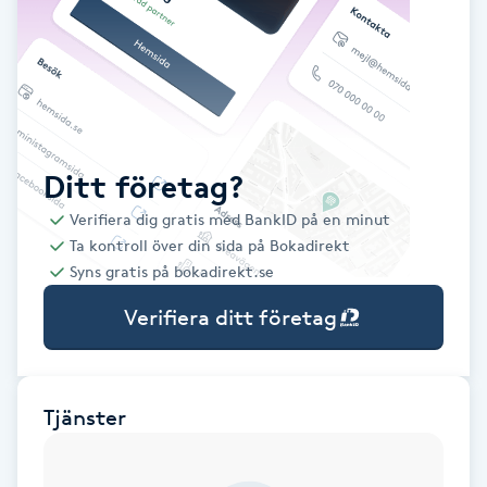
Babylights
Balayage
Bambumassage
Ditt företag?
Verifiera dig gratis med BankID på en minut
Barber
Ta kontroll över din sida på Bokadirekt
Syns gratis på bokadirekt.se
Barnklippning
Verifiera ditt företag
BIAB
Blowout
Tjänster
Bottenfärg