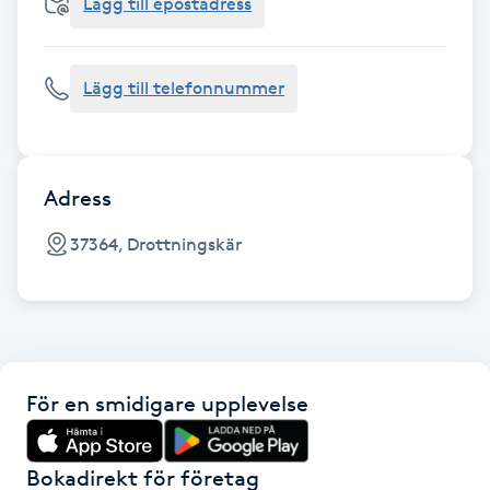
Cryoterapi
Lägg till epostadress
D
Lägg till telefonnummer
Damklippning
Dermapen
Adress
Diamantslipning
37364, Drottningskär
E
Enzympeeling
Extensions
För en smidigare upplevelse
Extensions borttagning
Bokadirekt för företag
Eyeliner-tatuering