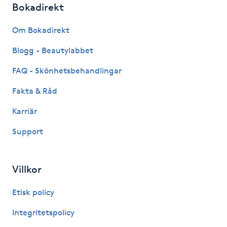
Bokadirekt
Fotsvamp
Om Bokadirekt
Fotvård
Blogg - Beautylabbet
Fransar
FAQ - Skönhetsbehandlingar
Fakta & Råd
Fransborttagning
Karriär
Fransfärgning
Support
Fransförlängning
Villkor
Fransförlängning Megavolym
Etisk policy
Fransförlängning Volym
Integritetspolicy