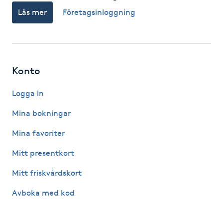
Läs mer
Företagsinloggning
F
Face framing
Faceliftmassage
Konto
Fet hårbotten
Logga in
Mina bokningar
Fettreducering
Mina favoriter
Fibromassage
Mitt presentkort
Mitt friskvårdskort
Fillers
Avboka med kod
Fotmassage