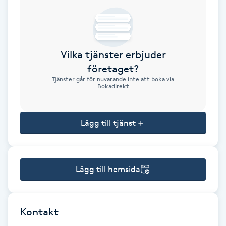
Brynformning
Brynfärgning
Vilka tjänster erbjuder
företaget?
Brynplockning
Tjänster går för nuvarande inte att boka via
Bokadirekt
Bröllopsuppsättning
C
Lägg till tjänst
Celluliter
Lägg till hemsida
Coachning
Color correction
Kontakt