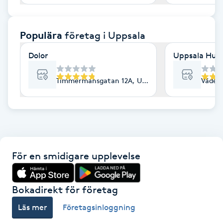
F
Populära
företag
i Uppsala
Face framing
Dolor
Uppsala Hud 
Faceliftmassage
Timmermansgatan 12A, Uppsala
Väderk
Fet hårbotten
Fettreducering
Fibromassage
För en smidigare upplevelse
Fillers
Bokadirekt för företag
Fotmassage
Läs mer
Företagsinloggning