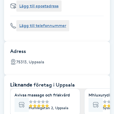
Cryoterapi
Lägg till epostadress
D
Damklippning
Lägg till telefonnummer
Dermapen
Diamantslipning
Adress
E
75313, Uppsala
Enzympeeling
Liknande
företag
i Uppsala
Extensions
Avivas massage och friskvård
Mhluxuryclini
Extensions borttagning
Humlegatan 2, Uppsala
Sysslo
Eyeliner-tatuering