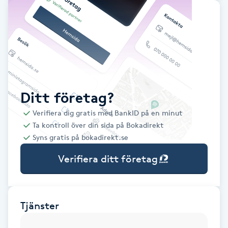
Babylights
Balayage
Bambumassage
Ditt företag?
Barber
Verifiera dig gratis med BankID på en minut
Ta kontroll över din sida på Bokadirekt
Barnklippning
Syns gratis på bokadirekt.se
Verifiera ditt företag
BIAB
Blowout
Tjänster
Bottenfärg