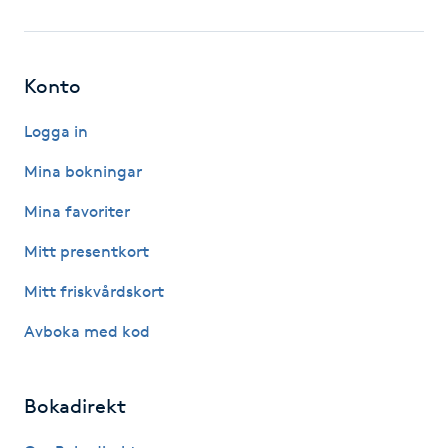
Fotsvamp
Fotvård
Konto
Fransar
Logga in
Mina bokningar
Fransborttagning
Mina favoriter
Fransfärgning
Mitt presentkort
Mitt friskvårdskort
Fransförlängning
Avboka med kod
Fransförlängning Megavolym
Bokadirekt
Fransförlängning Volym