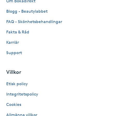
Om Bokadirekt
Fransk manikyr
Blogg - Beautylabbet
Fransrengöring
FAQ - Skönhetsbehandlingar
Fakta & Råd
Frekvensterapi
Karriär
Friskvård
Support
Friskvårdsmassage
Villkor
Frisör
Etisk policy
Funktionsanalys
Integritetspolicy
Cookies
Färgning
Allmänna villkor