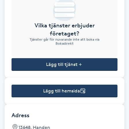
Brynformning
Vilka tjänster erbjuder
Brynfärgning
företaget?
Tjänster går för nuvarande inte att boka via
Brynplockning
Bokadirekt
Bröllopsuppsättning
Lägg till tjänst
C
Celluliter
Lägg till hemsida
Coachning
Color correction
Adress
13648, Handen