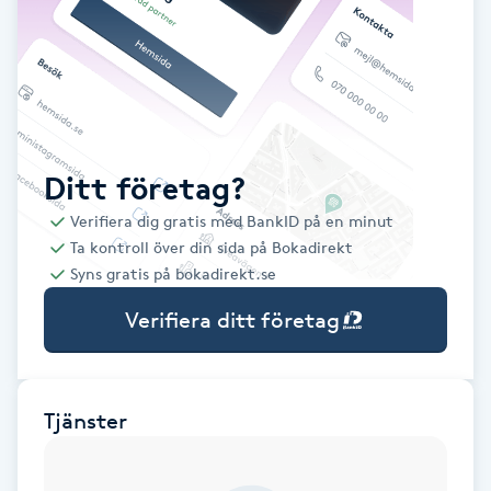
Babylights
Balayage
Bambumassage
Ditt företag?
Verifiera dig gratis med BankID på en minut
Barber
Ta kontroll över din sida på Bokadirekt
Syns gratis på bokadirekt.se
Barnklippning
Verifiera ditt företag
BIAB
Blowout
Tjänster
Bottenfärg