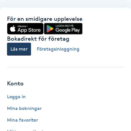
F
För en smidigare upplevelse
Face framing
Bokadirekt för företag
Faceliftmassage
Läs mer
Företagsinloggning
Fet hårbotten
Fettreducering
Konto
Fibromassage
Logga in
Fillers
Mina bokningar
Mina favoriter
Fotmassage