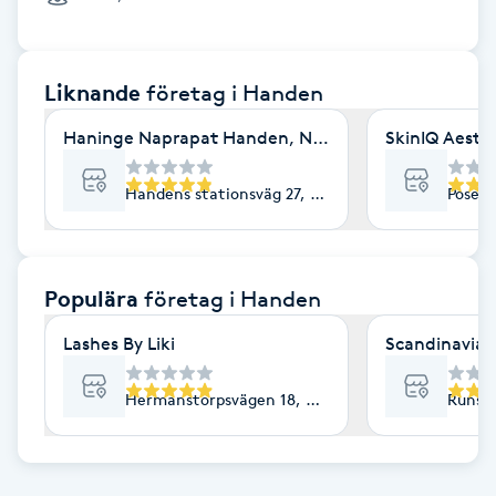
Cryoterapi
D
Liknande
företag
i Handen
Damklippning
Haninge Naprapat Handen, Nordic Wellness Najade
SkinIQ Aesthe
Dermapen
Handens stationsväg 27, Handen
Poseid
Diamantslipning
E
Populära
företag
i Handen
Enzympeeling
Lashes By Liki
Scandinavia 
Extensions
Hermanstorpsvägen 18, Handen
Runst
Extensions borttagning
Eyeliner-tatuering