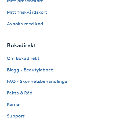
Mitt presentkort
Fotsvamp
Mitt friskvårdskort
Fotvård
Avboka med kod
Fransar
Bokadirekt
Fransborttagning
Om Bokadirekt
Blogg - Beautylabbet
Fransfärgning
FAQ - Skönhetsbehandlingar
Fransförlängning
Fakta & Råd
Fransförlängning Megavolym
Karriär
Support
Fransförlängning Volym