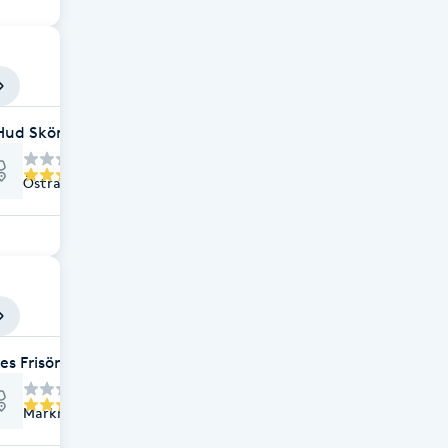
Hud Skönhetssalong
Östra stationstorget 7, Kävlinge
es Frisörer
Marknadsvägen, Löddeköpinge