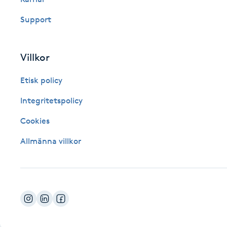
Fotsvamp
Support
Fotvård
Villkor
Fransar
Etisk policy
Fransborttagning
Integritetspolicy
Cookies
Fransfärgning
Allmänna villkor
Fransförlängning
Fransförlängning Megavolym
Fransförlängning Volym