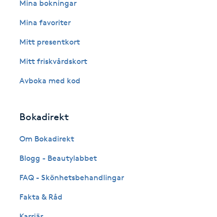
Eyeliner-tatuering
Mina bokningar
F
Mina favoriter
Face framing
Mitt presentkort
Mitt friskvårdskort
Faceliftmassage
Avboka med kod
Fet hårbotten
Bokadirekt
Fettreducering
Om Bokadirekt
Fibromassage
Blogg - Beautylabbet
Fillers
FAQ - Skönhetsbehandlingar
Fakta & Råd
Fotmassage
Karriär