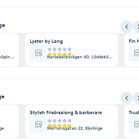
ge
Lyster by Lang
Fin 
köpinge
Barsebäcksvägen 60, Löddeköpinge
ge
Stylish frisörsalong & barberare
Trud
ge
Mårtensgatan 22, Kävlinge