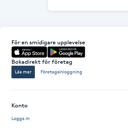
Cryoterapi
D
Damklippning
För en smidigare upplevelse
Dermapen
Diamantslipning
Bokadirekt för företag
E
Läs mer
Företagsinloggning
Enzympeeling
Extensions
Konto
Extensions borttagning
Logga in