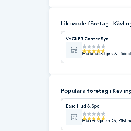
Brynformning
Liknande
företag
i Kävlin
Brynfärgning
VACKER Center Syd
Brynplockning
Marknadsvägen 7, Lödde
Bröllopsuppsättning
C
Celluliter
Populära
företag
i Kävlin
Coachning
Ease Hud & Spa
Color correction
Mårtensgatan 26, Kävlin