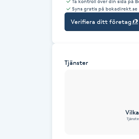
Ta kontroll över din sida på 
Syns gratis på bokadirekt.se
Babylights
Verifiera ditt företag
Balayage
Bambumassage
Tjänster
Barber
Barnklippning
BIAB
Vilk
Blowout
Tjänste
Bottenfärg