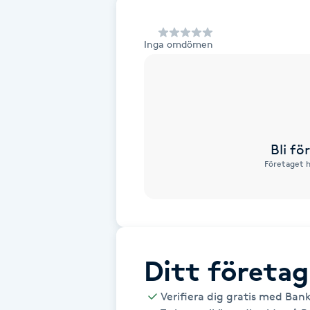
Alternativmedicin
Inga omdömen
Andningsmassage
Ansiktslyft utan kirurgi
Aromamassage
Bli f
Företaget h
Ashtanga Yoga
Ayurveda
Ayurvedisk Massage
Ditt företag
Ansiktsbehandling djuprengörande
Verifiera dig gratis med Ban
B