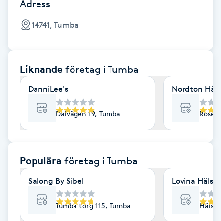
Cryoterapi
Adress
D
14741, Tumba
Damklippning
Liknande
företag
i Tumba
Dermapen
DanniLee's
Nordton Häls
Diamantslipning
E
Dalvägen 19, Tumba
Rosend
Enzympeeling
Populära
företag
i Tumba
Extensions
Salong By Sibel
Lovina Hälsa
Extensions borttagning
Tumba torg 115, Tumba
Hälso
Eyeliner-tatuering