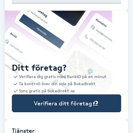
Babylights
Balayage
Bambumassage
Barber
Ditt företag?
Verifiera dig gratis med BankID på en minut
Barnklippning
Ta kontroll över din sida på Bokadirekt
Syns gratis på bokadirekt.se
BIAB
Verifiera ditt företag
Blowout
Bottenfärg
Tjänster