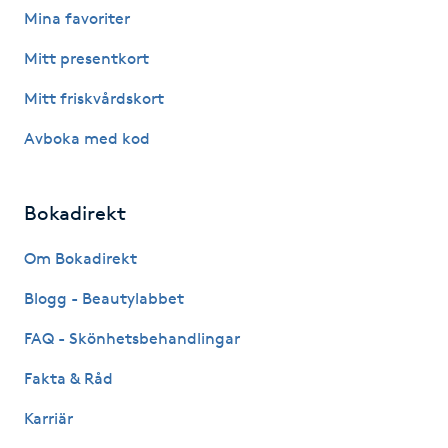
Mina favoriter
Fotsvamp
Mitt presentkort
Fotvård
Mitt friskvårdskort
Fransar
Avboka med kod
Fransborttagning
Bokadirekt
Fransfärgning
Om Bokadirekt
Blogg - Beautylabbet
Fransförlängning
FAQ - Skönhetsbehandlingar
Fransförlängning Megavolym
Fakta & Råd
Fransförlängning Volym
Karriär