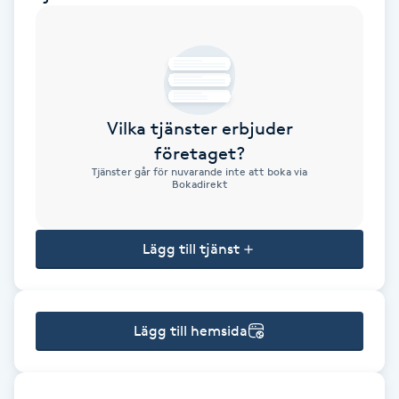
Brynformning
Brynfärgning
Vilka tjänster erbjuder
Brynplockning
företaget?
Tjänster går för nuvarande inte att boka via
Bröllopsuppsättning
Bokadirekt
C
Lägg till tjänst
Celluliter
Coachning
Lägg till hemsida
Color correction