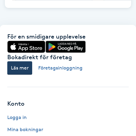
F
Face framing
För en smidigare upplevelse
Faceliftmassage
Bokadirekt för företag
Fet hårbotten
Läs mer
Företagsinloggning
Fettreducering
Fibromassage
Konto
Fillers
Logga in
Fotmassage
Mina bokningar