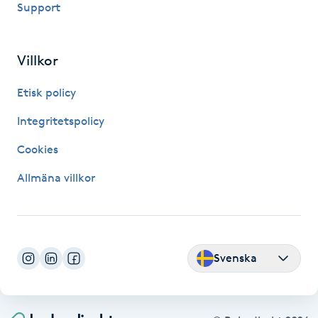
Support
Fransk manikyr
Fransrengöring
Villkor
Etisk policy
Frekvensterapi
Integritetspolicy
Friskvård
Cookies
Friskvårdsmassage
Allmäna villkor
Frisör
Funktionsanalys
Svenska
Färgning