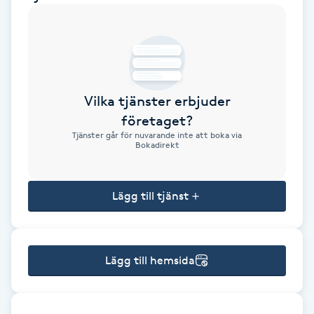
Brynformning
Brynfärgning
Vilka tjänster erbjuder
Brynplockning
företaget?
Tjänster går för nuvarande inte att boka via
Bröllopsuppsättning
Bokadirekt
C
Lägg till tjänst
Celluliter
Coachning
Lägg till hemsida
Color correction