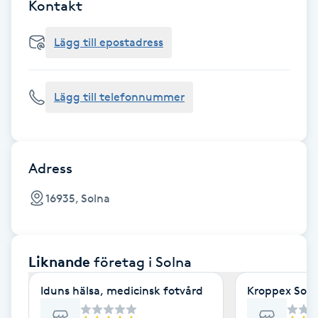
Cryoterapi
Kontakt
D
Lägg till epostadress
Damklippning
Lägg till telefonnummer
Dermapen
Diamantslipning
E
Adress
Enzympeeling
16935, Solna
Extensions
Liknande
företag
i Solna
Extensions borttagning
Iduns hälsa, medicinsk fotvård
Kroppex Soln
Eyeliner-tatuering