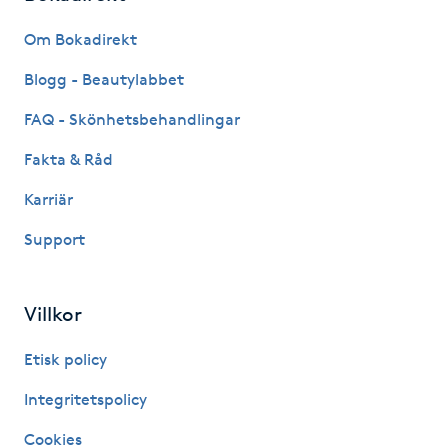
Fransk manikyr
Om Bokadirekt
Fransrengöring
Blogg - Beautylabbet
FAQ - Skönhetsbehandlingar
Frekvensterapi
Fakta & Råd
Friskvård
Karriär
Support
Friskvårdsmassage
Frisör
Villkor
Funktionsanalys
Etisk policy
Integritetspolicy
Färgning
Cookies