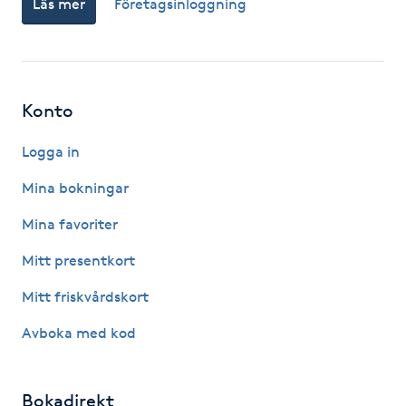
Läs mer
Företagsinloggning
Fotsvamp
Fotvård
Konto
Fransar
Logga in
Fransborttagning
Mina bokningar
Fransfärgning
Mina favoriter
Mitt presentkort
Fransförlängning
Mitt friskvårdskort
Fransförlängning Megavolym
Avboka med kod
Fransförlängning Volym
Bokadirekt