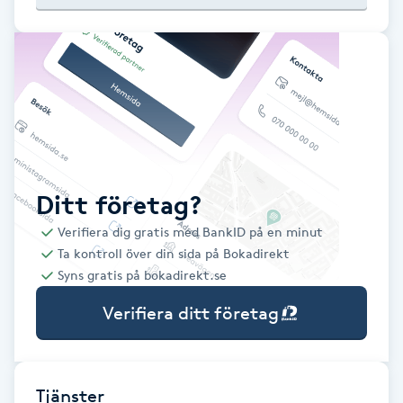
Babylights
Balayage
Bambumassage
Barber
Ditt företag?
Verifiera dig gratis med BankID på en minut
Barnklippning
Ta kontroll över din sida på Bokadirekt
Syns gratis på bokadirekt.se
BIAB
Verifiera ditt företag
Blowout
Bottenfärg
Tjänster