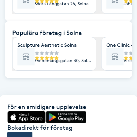
Södra Långgatan 26, Solna
Johan 
F
Face framing
Populära
företag
i Solna
Faceliftmassage
Sculpture Aesthetic Solna
One Clinic - 
Fet hårbotten
Evenemangsgatan 30, Solna
Virebe
Fettreducering
Fibromassage
För en smidigare upplevelse
Fillers
Fotmassage
Bokadirekt för företag