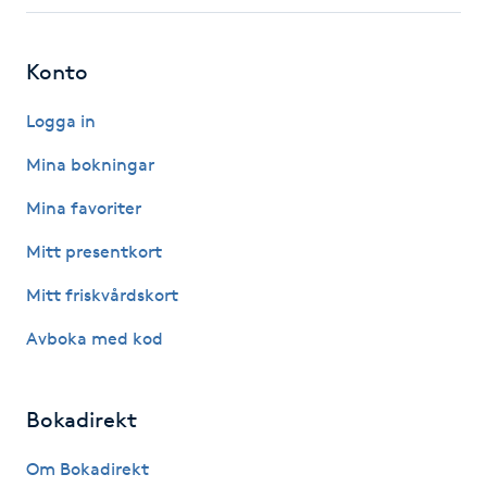
Fotsvamp
Konto
Fotvård
Logga in
Fransar
Mina bokningar
Fransborttagning
Mina favoriter
Mitt presentkort
Fransfärgning
Mitt friskvårdskort
Fransförlängning
Avboka med kod
Fransförlängning Megavolym
Bokadirekt
Fransförlängning Volym
Om Bokadirekt