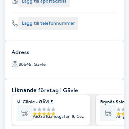
Cryoterapi
Lägg till epostadress
D
Lägg till telefonnummer
Damklippning
Dermapen
Adress
Diamantslipning
80645, Gävle
E
Enzympeeling
Liknande
företag
i Gävle
Extensions
Mi Clinic - GÄVLE
Brynäs Salon
Extensions borttagning
Västra Islandsgatan 8, Gävle
Ahlgre
Eyeliner-tatuering