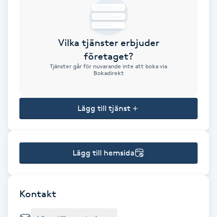
Brynformning
Vilka tjänster erbjuder
Brynfärgning
företaget?
Tjänster går för nuvarande inte att boka via
Brynplockning
Bokadirekt
Bröllopsuppsättning
Lägg till tjänst
C
Celluliter
Lägg till hemsida
Coachning
Color correction
Kontakt