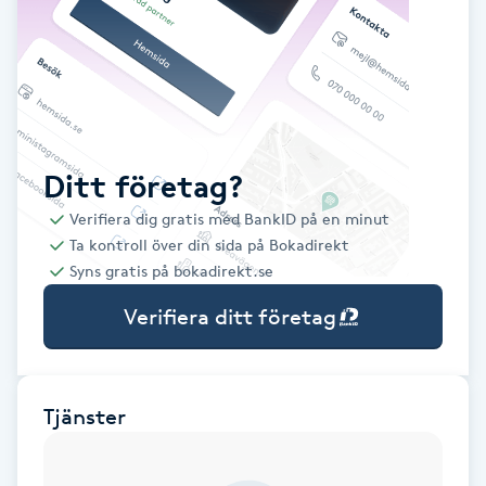
Babylights
Balayage
Bambumassage
Ditt företag?
Verifiera dig gratis med BankID på en minut
Barber
Ta kontroll över din sida på Bokadirekt
Syns gratis på bokadirekt.se
Barnklippning
Verifiera ditt företag
BIAB
Blowout
Tjänster
Bottenfärg