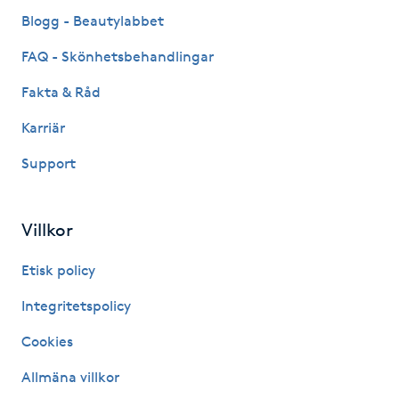
Fransk manikyr
Blogg - Beautylabbet
FAQ - Skönhetsbehandlingar
Fransrengöring
Fakta & Råd
Frekvensterapi
Karriär
Support
Friskvård
Friskvårdsmassage
Villkor
Frisör
Etisk policy
Integritetspolicy
Funktionsanalys
Cookies
Färgning
Allmäna villkor