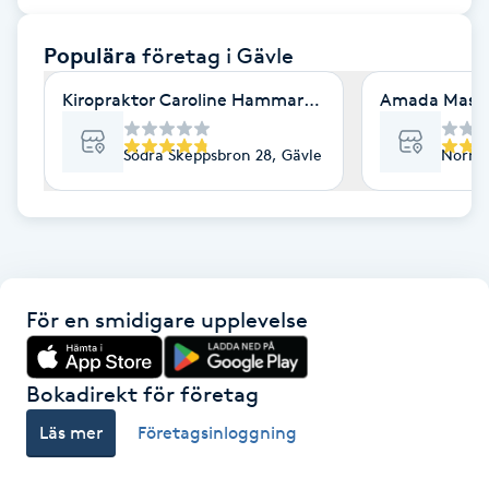
F
Populära
företag
i Gävle
Face framing
Kiropraktor Caroline Hammarström AB
Amada Massa
Faceliftmassage
Södra Skeppsbron 28, Gävle
Norra 
Fet hårbotten
Fettreducering
För en smidigare upplevelse
Fibromassage
Fillers
Bokadirekt för företag
Läs mer
Företagsinloggning
Fotmassage