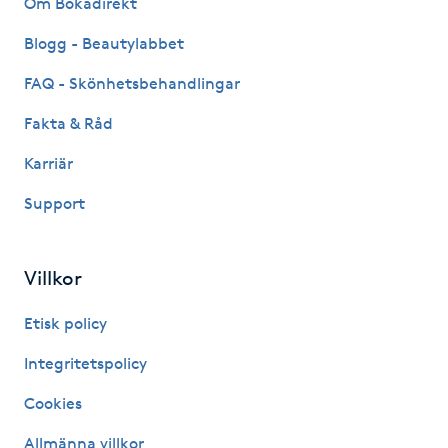
Om Bokadirekt
Fransk manikyr
Blogg - Beautylabbet
Fransrengöring
FAQ - Skönhetsbehandlingar
Fakta & Råd
Frekvensterapi
Karriär
Friskvård
Support
Friskvårdsmassage
Villkor
Frisör
Etisk policy
Funktionsanalys
Integritetspolicy
Cookies
Färgning
Allmänna villkor