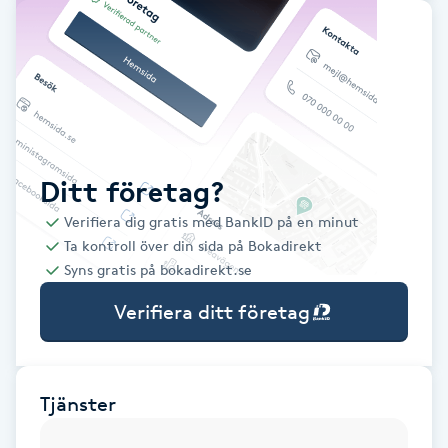
Babylights
Balayage
Bambumassage
Ditt företag?
Barber
Verifiera dig gratis med BankID på en minut
Ta kontroll över din sida på Bokadirekt
Barnklippning
Syns gratis på bokadirekt.se
Verifiera ditt företag
BIAB
Blowout
Tjänster
Bottenfärg