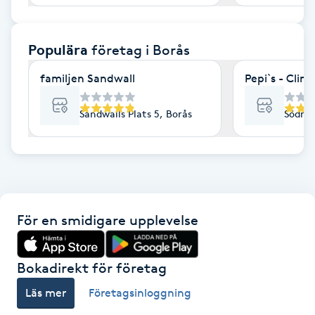
F
Populära
företag
i Borås
Face framing
familjen Sandwall
Faceliftmassage
Sandwalls Plats 5, Borås
Södra 
Fet hårbotten
Fettreducering
Fibromassage
För en smidigare upplevelse
Fillers
Bokadirekt för företag
Fotmassage
Läs mer
Företagsinloggning