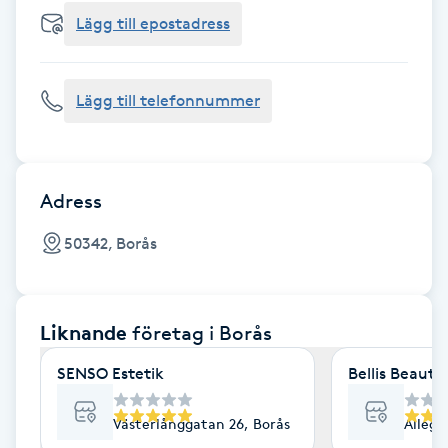
Cryoterapi
Lägg till epostadress
D
Damklippning
Lägg till telefonnummer
Dermapen
Diamantslipning
Adress
E
50342, Borås
Enzympeeling
Liknande
företag
i Borås
Extensions
SENSO Estetik
Bellis Beauty
Extensions borttagning
Västerlånggatan 26, Borås
Alléga
Eyeliner-tatuering