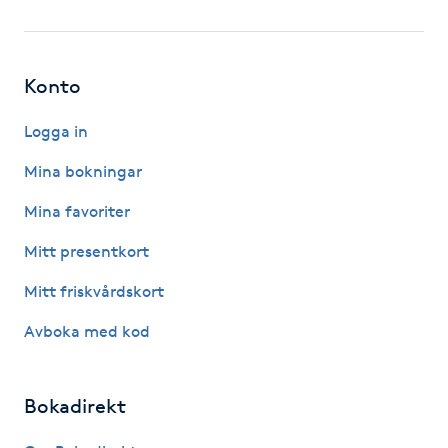
Fotsvamp
Fotvård
Konto
Fransar
Logga in
Mina bokningar
Fransborttagning
Mina favoriter
Fransfärgning
Mitt presentkort
Mitt friskvårdskort
Fransförlängning
Avboka med kod
Fransförlängning Megavolym
Bokadirekt
Fransförlängning Volym